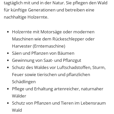
tagtäglich mit und in der Natur. Sie pflegen den Wald
Name:
für künftige Generationen und betreiben eine
cookie_consent
nachhaltige Holzernte.
Zweck:
Dieser Cookie speichert die ausgewählten
Holzernte mit Motorsäge oder modernen
Einverständnis-Optionen des Benutzers
Maschinen wie dem Rückeschlepper oder
Cookie Laufzeit:
Harvester (Erntemaschine)
1 Jahr
Säen und Pflanzen von Bäumen
Gewinnung von Saat- und Pflanzgut
Schutz des Waldes vor Luftschadstoffen, Sturm,
EXTERNE MEDIEN
Feuer sowie tierischen und pflanzlichen
Um Inhalte von Videoplattformen und Social Media
Schädlingen
Plattformen anzeigen zu können, werden von
diesen externen Medien Cookies gesetzt.
Pflege und Erhaltung artenreicher, naturnaher
Wälder
YouTube
Schutz von Pflanzen und Tieren im Lebensraum
Wald