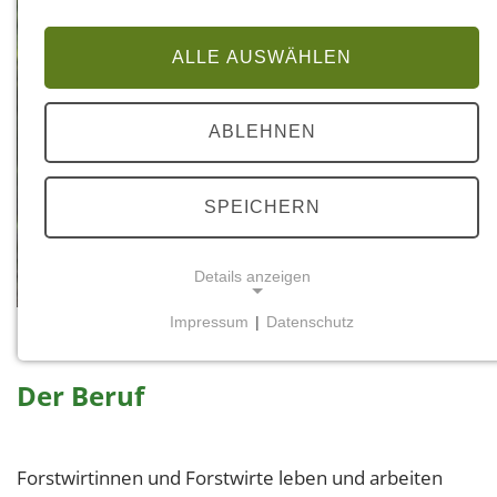
ALLE AUSWÄHLEN
ABLEHNEN
SPEICHERN
Details anzeigen
© Landesforsten.RLP.de / Jonathan Fieber
Forstwirtin und Forstwirt
Impressum
|
Datenschutz
NOTWENDIGE COOKIES
Notwendige Cookies ermöglichen grundlegende
Der Beruf
Funktionen und sind für die einwandfreie Funktion
der Website erforderlich.
Forstwirtinnen und Forstwirte leben und arbeiten
Einverständnis-Cookie