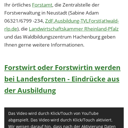
Ihr örtliches
Forstamt
, die Zentralstelle der
Forstverwaltung in Neustadt (Sabine Adam
06321/6799 -234,
ZdF.Ausbildung-TVLForst(at)wald-
rlp.de
), die
Landwirtschaftskammer Rheinland-Pfalz
und das Waldbildungszentrum Hachenburg geben
Ihnen gerne weitere Informationen.
Forstwirt oder Forstwirtin werden
bei Landesforsten - Eindrücke aus
der Ausbildung
Das Video wird durch Klick/Touch von YouTube
abgespielt. Das Video wird durch Klick/Touch aktiviert.
Wir weisen darauf hin, dass nach der Aktivierung Daten