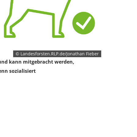
© Landesforsten.RLP.de/Jonathan Fieber
nd kann mitgebracht werden,
nn sozialisiert