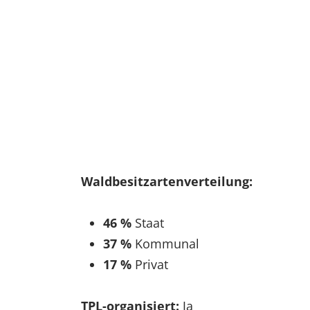
EXTERNE MEDIEN
Um Inhalte von Videoplattformen und Social Media
Plattformen anzeigen zu können, werden von
diesen externen Medien Cookies gesetzt.
YouTube
Vimeo
Waldbesitzartenverteilung:
46 %
Staat
37 %
Kommunal
17 %
Privat
TPL-organisiert:
Ja