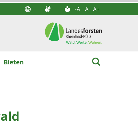
-A
A
A+
Bieten
ald