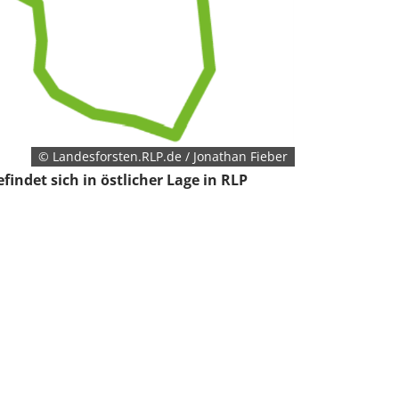
© Landesforsten.RLP.de / Jonathan Fieber
indet sich in östlicher Lage in RLP