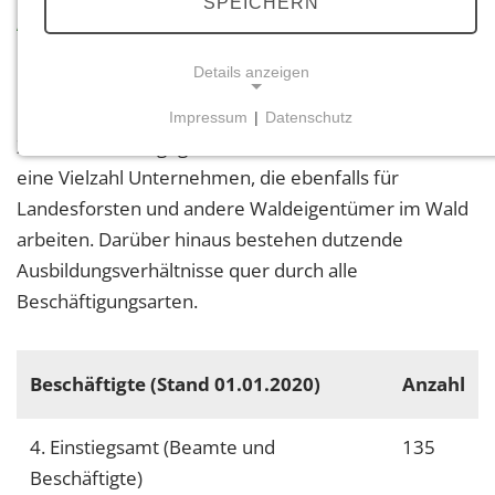
SPEICHERN
Arbeitsplätze in der
Forstwirtschaft in Rheinland-Pfalz
Details anzeigen
Impressum
|
Datenschutz
NOTWENDIGE COOKIES
Zu den unten angegebenen Zahlen kommen noch
Notwendige Cookies ermöglichen grundlegende
eine Vielzahl Unternehmen, die ebenfalls für
Funktionen und sind für die einwandfreie Funktion
Landesforsten und andere Waldeigentümer im Wald
der Website erforderlich.
arbeiten. Darüber hinaus bestehen dutzende
Ausbildungsverhältnisse quer durch alle
Einverständnis-Cookie
Beschäftigungsarten.
Name:
cookie_consent
Beschäftigte (Stand 01.01.2020)
Anzahl
Zweck:
Dieser Cookie speichert die ausgewählten
Einverständnis-Optionen des Benutzers
4. Einstiegsamt (Beamte und
135
Cookie Laufzeit:
Beschäftigte)