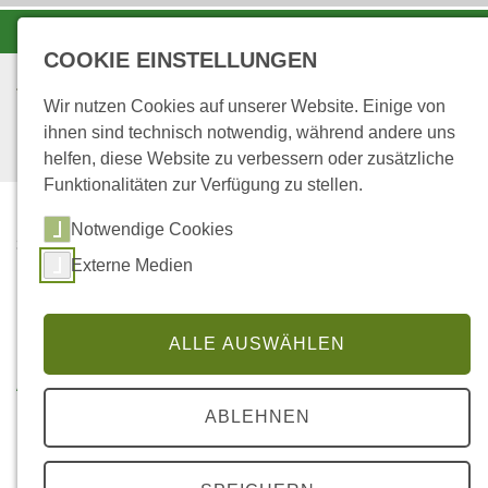
-A
A
A+
COOKIE EINSTELLUNGEN
Wir nutzen Cookies auf unserer Website. Einige von
ihnen sind technisch notwendig, während andere uns
helfen, diese Website zu verbessern oder zusätzliche
Funktionalitäten zur Verfügung zu stellen.
Notwendige Cookies
...
STARTSEITE
Externe Medien
ARBEITSPLÄTZE IN DER
FORSTWIRTSCHAFT
ALLE AUSWÄHLEN
Arbeitsplätze in der
Forstwirtschaft
ABLEHNEN