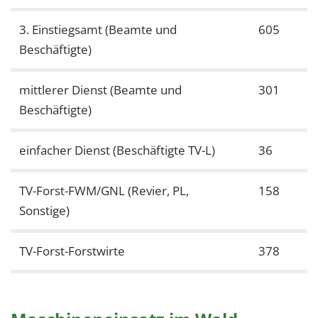
1 Jahr
3. Einstiegsamt (Beamte und
605
Beschäftigte)
EXTERNE MEDIEN
Um Inhalte von Videoplattformen und Social Media
mittlerer Dienst (Beamte und
301
Plattformen anzeigen zu können, werden von
Beschäftigte)
diesen externen Medien Cookies gesetzt.
einfacher Dienst (Beschäftigte TV-L)
36
YouTube
TV-Forst-FWM/GNL (Revier, PL,
158
Vimeo
Sonstige)
TV-Forst-Forstwirte
378