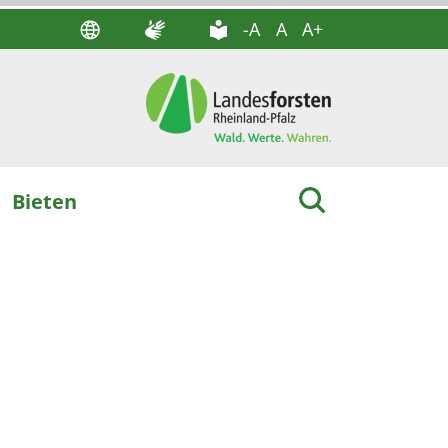
-A
A
A+
Bieten