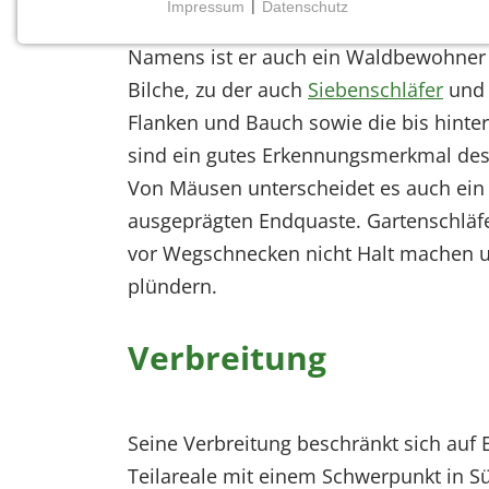
Impressum
|
Datenschutz
Der Gartenschläfer ist Wildtier des Jah
NOTWENDIGE COOKIES
Namens ist er auch ein Waldbewohner 
Notwendige Cookies ermöglichen grundlegende
Funktionen und sind für die einwandfreie Funktion
Bilche, zu der auch
Siebenschläfer
un
der Website erforderlich.
Flanken und Bauch sowie die bis hinte
sind ein gutes Erkennungsmerkmal des 
Einverständnis-Cookie
Von Mäusen unterscheidet es auch ein
Name:
ausgeprägten Endquaste. Gartenschläfer
cookie_consent
vor Wegschnecken nicht Halt machen 
Zweck:
plündern.
Dieser Cookie speichert die
ausgewählten Einverständnis-
Optionen des Benutzers
Verbreitung
Cookie
Laufzeit:
1 Jahr
Seine Verbreitung beschränkt sich auf 
Teilareale mit einem Schwerpunkt in Sü