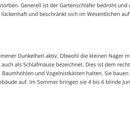
estorben. Generell ist der Gartenschläfer bedroht und
ückenhaft und beschränkt sich im Wesentlichen auf 
mmener Dunkelheit aktiv. Obwohl die kleinen Nager m
e auch als Schlafmäuse bezeichnet. Dies ist dem rech
en, Baumhöhlen und Vogelnistkästen halten. Sie baue
äude auf. Im Sommer bringen sie 4 bis 6 blinde Jun