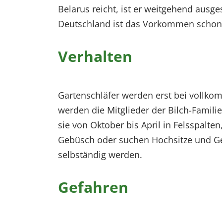
Belarus reicht, ist er weitgehend ausg
EXTERNE MEDIEN
Deutschland ist das Vorkommen schon l
Um Inhalte von Videoplattformen und Social Media
Plattformen anzeigen zu können, werden von
diesen externen Medien Cookies gesetzt.
Verhalten
YouTube
Gartenschläfer werden erst bei vollko
Vimeo
werden die Mitglieder der Bilch-Famili
sie von Oktober bis April in Felsspalt
Gebüsch oder suchen Hochsitze und Geb
selbständig werden.
Gefahren