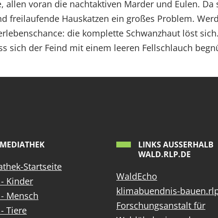
, allen voran die nachtaktiven Marder und Eulen. Da 
ind freilaufende Hauskatzen ein großes Problem. We
berlebenschance: die komplette Schwanzhaut löst sic
sich der Feind mit einem leeren Fellschlauch begn
MEDIATHEK
LINKS AUSSERHALB W
ALD.RLP.DE
thek-Startseite
WaldEcho
- Kinder
klimabuendnis-bauen.rl
 - Mensch
Forschungsanstalt für
- Tiere