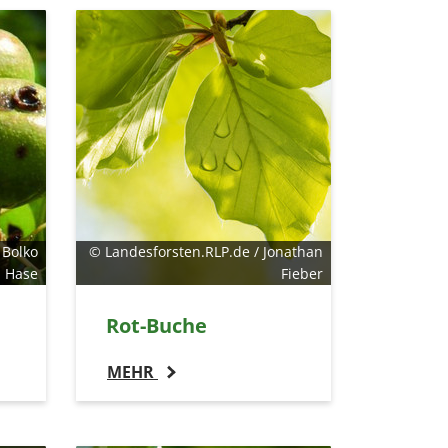
 Bolko
© Landesforsten.RLP.de / Jonathan
Hase
Fieber
Rot-Buche
MEHR