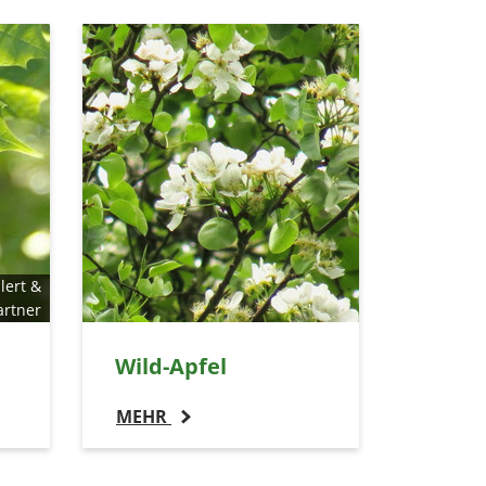
lert &
artner
Wild-Apfel
MEHR