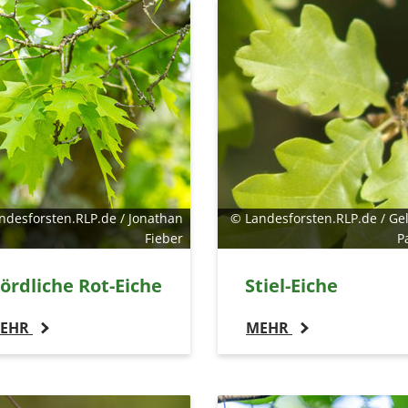
ndesforsten.RLP.de / Jonathan
© Landesforsten.RLP.de / Gel
Fieber
P
ördliche Rot-Eiche
Stiel-Eiche
EHR
MEHR