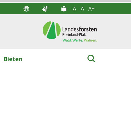
-A
A
A+
Bieten