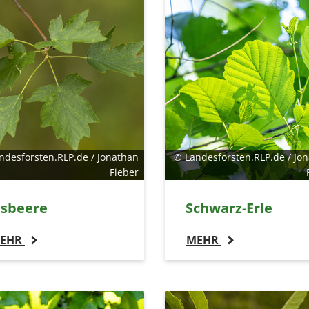
ndesforsten.RLP.de / Jonathan
© Landesforsten.RLP.de / Jo
Fieber
lsbeere
Schwarz-Erle
EHR
MEHR