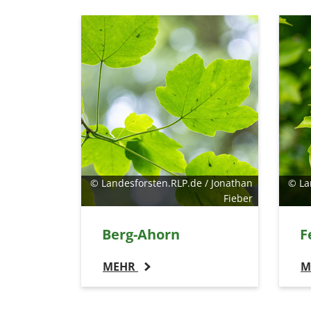
© Landesforsten.RLP.de / Jonathan
© La
Fieber
Berg-Ahorn
F
MEHR
M