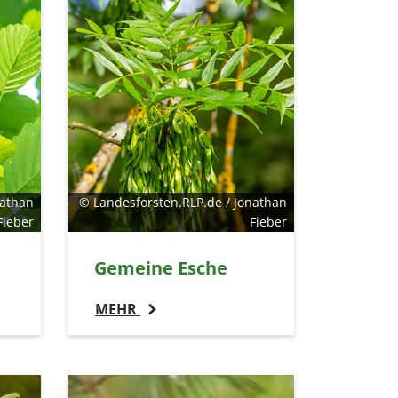
nathan
© Landesforsten.RLP.de / Jonathan
Fieber
Fieber
Gemeine Esche
MEHR