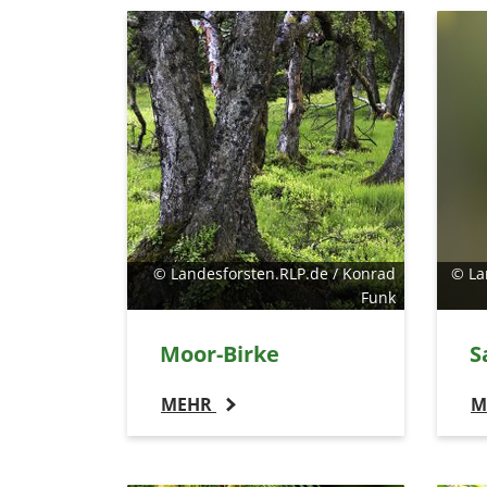
© Landesforsten.RLP.de / Konrad
© La
Funk
Moor-Birke
S
MEHR
M