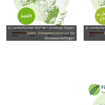
EXTERNE MEDIEN
Um Inhalte von Videoplattformen und Social Media
Plattformen anzeigen zu können, werden von
diesen externen Medien Cookies gesetzt.
© Landesforsten.RLP.de / Jonathan Fieber;
© Landesfor
Daten: Kompetenzzentrum für
YouTube
Klimawandelfolgen
Vimeo