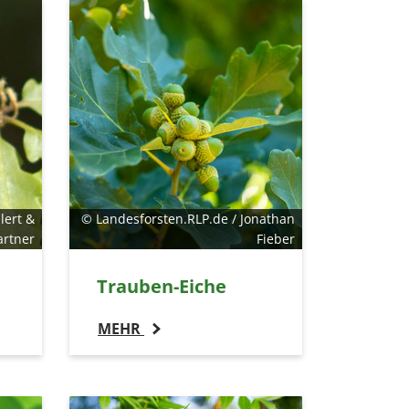
lert &
© Landesforsten.RLP.de / Jonathan
artner
Fieber
Trauben-Eiche
MEHR