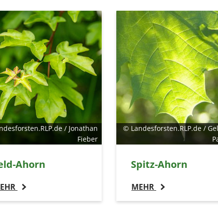
ndesforsten.RLP.de / Jonathan
© Landesforsten.RLP.de / Gel
Fieber
P
eld-Ahorn
Spitz-Ahorn
EHR
MEHR