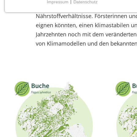
Impressum
|
Datenschutz
Die Baumarten in den Rheinland-Pfälz
NOTWENDIGE COOKIES
Nährstoffverhältnisse. Försterinnen un
Notwendige Cookies ermöglichen grundlegende
Funktionen und sind für die einwandfreie Funktion
eignen könnten, einen klimastabilen un
der Website erforderlich.
Jahrzehnten noch mit dem veränderten
von Klimamodellen und den bekannten
Einverständnis-Cookie
Name:
cookie_consent
Zweck:
Dieser Cookie speichert die
ausgewählten Einverständnis-
Optionen des Benutzers
Cookie
Laufzeit:
1 Jahr