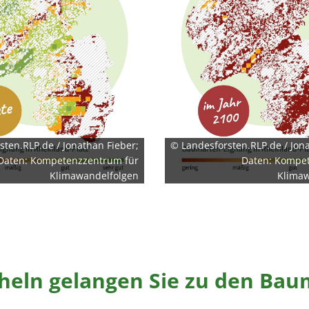
sten.RLP.de / Jonathan Fieber;
© Landesforsten.RLP.de / Jona
Daten: Kompetenzzentrum für
Daten: Kompe
Klimawandelfolgen
Klimaw
cheln gelangen Sie zu den Ba