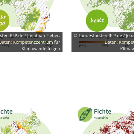
sten.RLP.de / Jonathan Fieber;
© Landesforsten.RLP.de / Jona
Daten: Kompetenzzentrum für
Daten: Kompe
Klimawandelfolgen
Klimaw