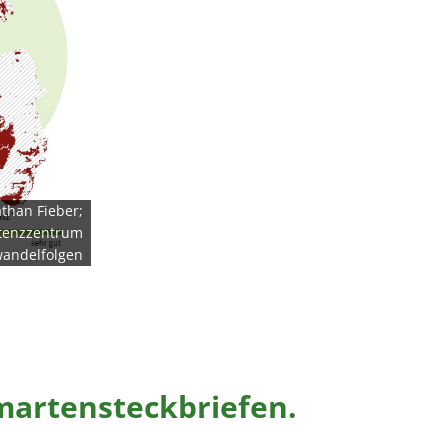
than Fieber;
tenzzentrum
andelfolgen
umartensteckbriefen.