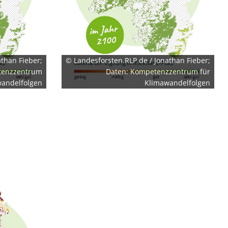
than Fieber;
© Landesforsten.RLP.de / Jonathan Fieber;
tenzzentrum
Daten: Kompetenzzentrum für
andelfolgen
Klimawandelfolgen