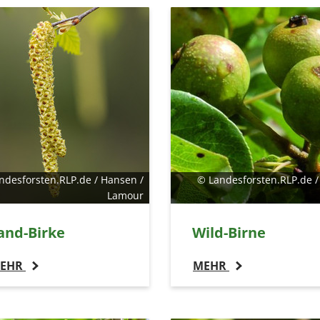
ndesforsten.RLP.de / Hansen /
© Landesforsten.RLP.de /
Lamour
and-Birke
Wild-Birne
EHR
MEHR