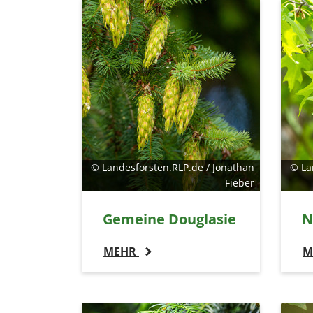
© Landesforsten.RLP.de / Jonathan
© La
Fieber
Gemeine Douglasie
N
MEHR
M