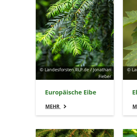
© Landesforsten.RLP.de / Jonathan
© La
Fieber
Europäische Eibe
E
MEHR
M