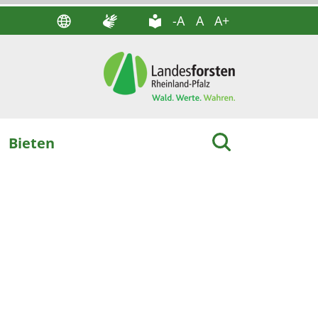
-A
A
A+
Bieten