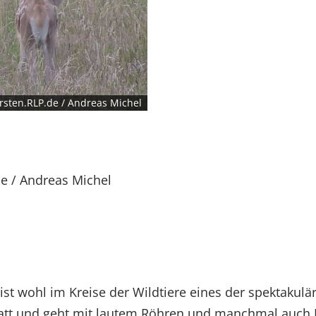
rsten.RLP.de / Andreas Michel
de / Andreas Michel
st wohl im Kreise der Wildtiere eines der spektakulär
tatt und geht mit lautem Röhren und manchmal auch