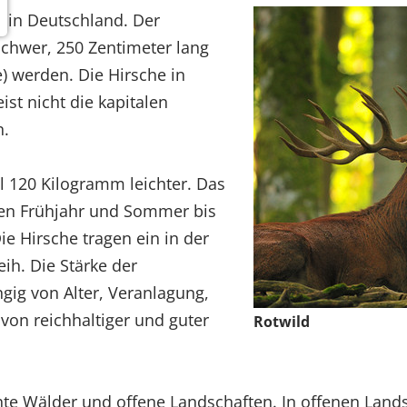
t in Deutschland. Der
chwer, 250 Zentimeter lang
) werden. Die Hirsche in
ist nicht die kapitalen
n.
l 120 Kilogramm leichter. Das
äten Frühjahr und Sommer bis
e Hirsche tragen ein in der
ih. Die Stärke der
gig von Alter, Veranlagung,
 von reichhaltiger und guter
Rotwild
hte Wälder und offene Landschaften. In offenen Lands