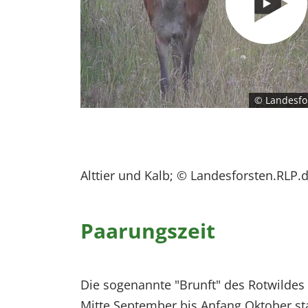
© Landesfo
Alttier und Kalb; © Landesforsten.RLP.
Paarungszeit
Die sogenannte "Brunft" des Rotwildes i
Mitte September bis Anfang Oktober s