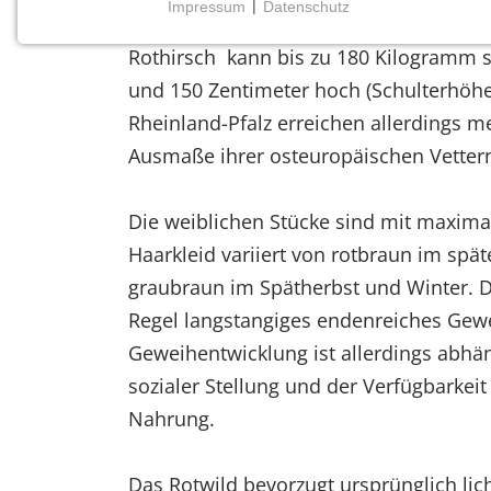
Impressum
|
Datenschutz
Das Rotwild ist unsere größte Hirschar
NOTWENDIGE COOKIES
Rothirsch kann bis zu 180 Kilogramm s
Notwendige Cookies ermöglichen grundlegende
Funktionen und sind für die einwandfreie Funktion
und 150 Zentimeter hoch (Schulterhöhe
der Website erforderlich.
Rheinland-Pfalz erreichen allerdings me
Ausmaße ihrer osteuropäischen Vetter
Einverständnis-Cookie
Name:
Die weiblichen Stücke sind mit maxima
cookie_consent
Haarkleid variiert von rotbraun im sp
Zweck:
graubraun im Spätherbst und Winter. Di
Dieser Cookie speichert die
Regel langstangiges endenreiches Gewe
ausgewählten Einverständnis-
Optionen des Benutzers
Geweihentwicklung ist allerdings abhän
sozialer Stellung und der Verfügbarkeit
Cookie
Laufzeit:
Nahrung.
1 Jahr
Das Rotwild bevorzugt ursprünglich lic