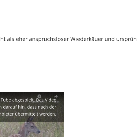
cht als eher anspruchsloser Wiederkäuer und ursprün
uTube abgespielt. Das Video
en darauf hin, dass nach der
nbieter übermittelt werden.