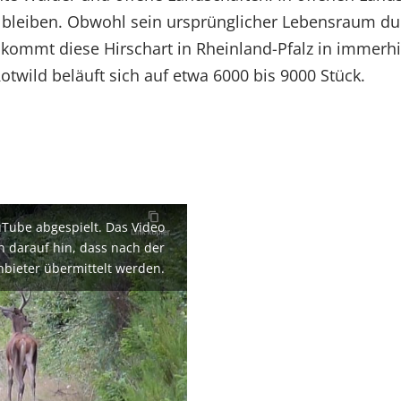
leiben. Obwohl sein ursprünglicher Lebensraum durc
e, kommt diese Hirschart in Rheinland-Pfalz in imm
twild beläuft sich auf etwa 6000 bis 9000 Stück.
uTube abgespielt. Das Video
en darauf hin, dass nach der
nbieter übermittelt werden.