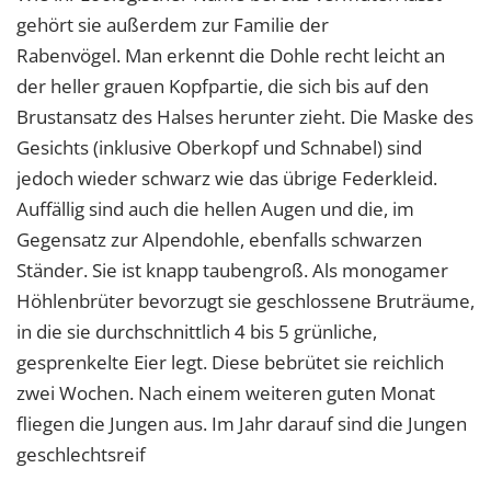
1 Jahr
gehört sie außerdem zur Familie der
Rabenvögel. Man erkennt die Dohle recht leicht an
der heller grauen Kopfpartie, die sich bis auf den
EXTERNE MEDIEN
Brustansatz des Halses herunter zieht. Die Maske des
Um Inhalte von Videoplattformen und Social Media
Gesichts (inklusive Oberkopf und Schnabel) sind
Plattformen anzeigen zu können, werden von
jedoch wieder schwarz wie das übrige Federkleid.
diesen externen Medien Cookies gesetzt.
Auffällig sind auch die hellen Augen und die, im
YouTube
Gegensatz zur Alpendohle, ebenfalls schwarzen
Ständer. Sie ist knapp taubengroß. Als monogamer
Vimeo
Höhlenbrüter bevorzugt sie geschlossene Bruträume,
in die sie durchschnittlich 4 bis 5 grünliche,
gesprenkelte Eier legt. Diese bebrütet sie reichlich
zwei Wochen. Nach einem weiteren guten Monat
fliegen die Jungen aus. Im Jahr darauf sind die Jungen
geschlechtsreif