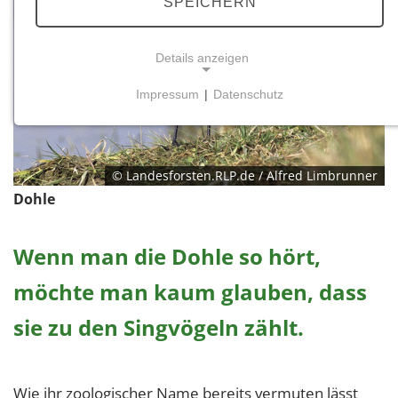
SPEICHERN
Details anzeigen
Impressum
|
Datenschutz
NOTWENDIGE COOKIES
Notwendige Cookies ermöglichen grundlegende
Funktionen und sind für die einwandfreie Funktion
© Landesforsten.RLP.de / Alfred Limbrunner
der Website erforderlich.
Dohle
Einverständnis-Cookie
Wenn man die Dohle so hört,
Name:
cookie_consent
möchte man kaum glauben, dass
Zweck:
sie zu den Singvögeln zählt.
Dieser Cookie speichert die ausgewählten
Einverständnis-Optionen des Benutzers
Cookie Laufzeit:
Wie ihr zoologischer Name bereits vermuten lässt