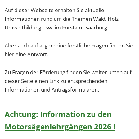
1 Jahr
Auf dieser Webseite erhalten Sie aktuelle
Informationen rund um die Themen Wald, Holz,
EXTERNE MEDIEN
Umweltbildung usw. im Forstamt Saarburg.
Um Inhalte von Videoplattformen und Social Media
Plattformen anzeigen zu können, werden von
Aber auch auf allgemeine forstliche Fragen finden Sie
diesen externen Medien Cookies gesetzt.
hier eine Antwort.
YouTube
Zu Fragen der Förderung finden Sie weiter unten auf
dieser Seite einen Link zu entsprechenden
Vimeo
Informationen und Antragsformularen.
Achtung: Information zu den
Motorsägenlehrgängen 2026 !