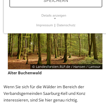
SPEICHERN
Details anzeigen
Impressum
|
Datenschutz
NOTWENDIGE COOKIES
Notwendige Cookies ermöglichen grundlegende
Funktionen und sind für die einwandfreie Funktion
der Website erforderlich.
Einverständnis-Cookie
© Landesforsten.RLP.de / Hansen / Lamour
Name:
Alter Buchenwald
cookie_consent
Zweck:
Wenn Sie sich für die Wälder im Bereich der
Dieser Cookie speichert die ausgewählten
Einverständnis-Optionen des Benutzers
Verbandsgemeinden Saarburg-Kell und Konz
interessieren, sind Sie hier genau richtig.
Cookie Laufzeit: