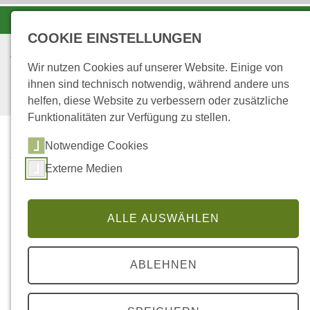
-A
A
A+
COOKIE EINSTELLUNGEN
Wir nutzen Cookies auf unserer Website. Einige von
ihnen sind technisch notwendig, während andere uns
helfen, diese Website zu verbessern oder zusätzliche
Funktionalitäten zur Verfügung zu stellen.
Notwendige Cookies
STARTSEITE
Externe Medien
FORSTAMT SAARBURG
Herzlich willkommen auf
ALLE AUSWÄHLEN
der Webseite des
ABLEHNEN
Forstamtes Saarburg.