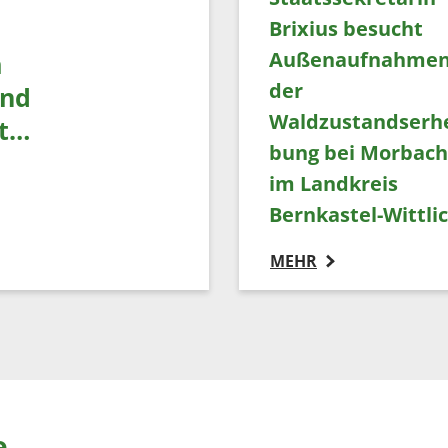
Brixius besucht
Außenaufnahme
m
der
und
Waldzustandserh
rt…
bung bei Morbach
im Landkreis
Bernkastel-Wittli
MEHR
e