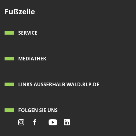
1 Jahr
Fußzeile
EXTERNE MEDIEN
SERVICE
Um Inhalte von Videoplattformen und Social Media
Plattformen anzeigen zu können, werden von
diesen externen Medien Cookies gesetzt.
MEDIATHEK
YouTube
Vimeo
LINKS AUSSERHALB WALD.RLP.DE
FOLGEN SIE UNS