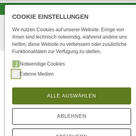
-A
A
A+
COOKIE EINSTELLUNGEN
Wir nutzen Cookies auf unserer Website. Einige von
ihnen sind technisch notwendig, während andere uns
helfen, diese Website zu verbessern oder zusätzliche
Funktionalitäten zur Verfügung zu stellen.
Notwendige Cookies
...
STARTSEITE
Externe Medien
NEU AUF WALD.RLP.DE
Neue oder aktualisierte
ALLE AUSWÄHLEN
Seiten auf wald.rlp.de
ABLEHNEN
Immer über Änderungen auf dem