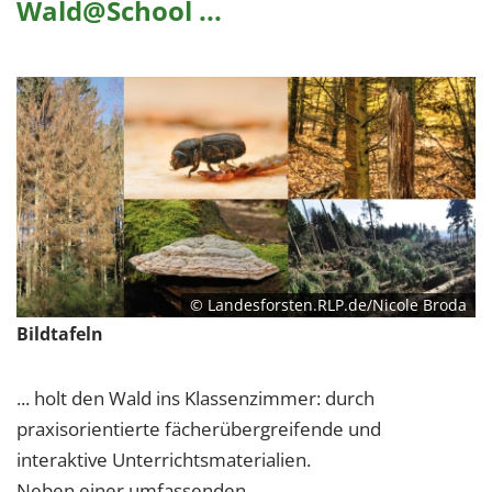
Wald@School ...
1 Jahr
EXTERNE MEDIEN
Um Inhalte von Videoplattformen und Social Media
Plattformen anzeigen zu können, werden von
diesen externen Medien Cookies gesetzt.
YouTube
Vimeo
© Landesforsten.RLP.de/Nicole Broda
Bildtafeln
... holt den Wald ins Klassenzimmer: durch
praxisorientierte fächerübergreifende und
interaktive Unterrichtsmaterialien.
Neben einer umfassenden