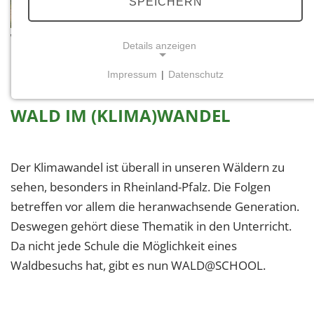
SPEICHERN
© Landesforsten.RLP.de / Jonathan Fieber
Wald im Klimawandel
Details anzeigen
Impressum
|
Datenschutz
NOTWENDIGE COOKIES
Notwendige Cookies ermöglichen grundlegende
WALD IM (KLIMA)WANDEL
Funktionen und sind für die einwandfreie Funktion
der Website erforderlich.
Der Klimawandel ist überall in unseren Wäldern zu
Einverständnis-Cookie
sehen, besonders in Rheinland-Pfalz. Die Folgen
Name:
betreffen vor allem die heranwachsende Generation.
cookie_consent
Deswegen gehört diese Thematik in den Unterricht.
Da nicht jede Schule die Möglichkeit eines
Zweck:
Dieser Cookie speichert die ausgewählten
Waldbesuchs hat, gibt es nun WALD@SCHOOL.
Einverständnis-Optionen des Benutzers
Cookie Laufzeit: