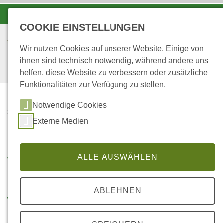
-A
A
A+
COOKIE EINSTELLUNGEN
Wir nutzen Cookies auf unserer Website. Einige von
ihnen sind technisch notwendig, während andere uns
helfen, diese Website zu verbessern oder zusätzliche
Funktionalitäten zur Verfügung zu stellen.
Notwendige Cookies
...
STARTSEITE
Externe Medien
UM WAS GEHT´S?
Wald@School
ALLE AUSWÄHLEN
ABLEHNEN
WALD IM (KLIMA)WANDEL