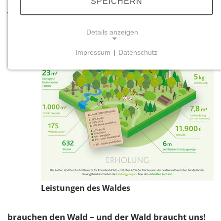
SPEICHERN
Wir
Details anzeigen
Impressum
|
Datenschutz
NOTWENDIGE COOKIES
Notwendige Cookies ermöglichen grundlegende
Funktionen und sind für die einwandfreie Funktion
der Website erforderlich.
Einverständnis-Cookie
Name:
cookie_consent
Zweck:
Dieser Cookie speichert die ausgewählten
Leistungen des Waldes
Einverständnis-Optionen des Benutzers
Cookie Laufzeit:
brauchen den Wald – und der Wald braucht uns!