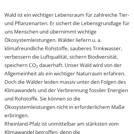
1 Jahr
Wald ist ein wichtiger Lebensraum für zahlreiche Tier-
und Pflanzenarten. Er sichert die Lebensgrundlage für
EXTERNE MEDIEN
uns Menschen und übernimmt wichtige
Um Inhalte von Videoplattformen und Social Media
Ökosystemleistungen. Wälder liefern u. a.
Plattformen anzeigen zu können, werden von
klimafreundliche Rohstoffe, sauberes Trinkwasser,
diesen externen Medien Cookies gesetzt.
verbessern die Luftqualität, sichern Biodiversität,
YouTube
speichern CO
dauerhaft. Unser Wald wird von der
2
Allgemeinheit als ein wichtiger Naturraum erfahren.
Vimeo
Doch die Wälder leiden massiv unter den Folgen des
Klimawandels und der Verbrennung fossiler Energien
und Rohstoffe. Sie können so die
Ökosystemleistungen nicht in erforderlichem Maße
erbringen.
Rheinland-Pfalz ist unmittelbar am stärksten vom
Klimawandel betroffen, denn die