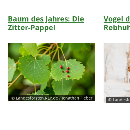
Baum des Jahres: Die
Vogel d
Zitter-Pappel
Rebhu
© Landesforsten.RLP.de / Jonathan Fieber
© Landesfo