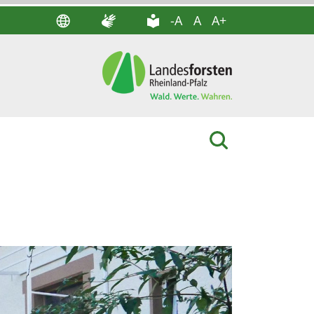
-A
A
A+