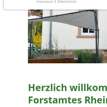
Impressum
|
Datenschutz
NOTWENDIGE COOKIES
Notwendige Cookies ermöglichen grundlegende
Funktionen und sind für die einwandfreie Funktion
der Website erforderlich.
Einverständnis-Cookie
Name:
cookie_consent
Zweck:
Dieser Cookie speichert die
ausgewählten Einverständnis-
Optionen des Benutzers
Herzlich willkom
Cookie
Laufzeit:
1 Jahr
Forstamtes Rhe