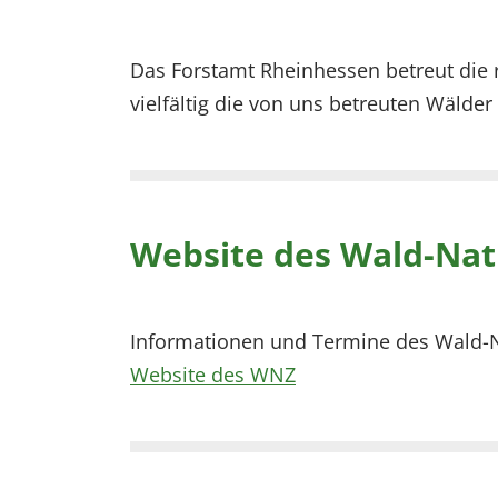
EXTERNE MEDIEN
Um Inhalte von Videoplattformen und Social Media
Das Forstamt Rheinhessen betreut die
Plattformen anzeigen zu können, werden von
vielfältig die von uns betreuten Wälde
diesen externen Medien Cookies gesetzt.
YouTube
Vimeo
Website des Wald-Na
Informationen und Termine des Wald-Na
Website des WNZ