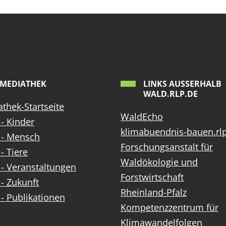
MEDIATHEK
LINKS AUSSERHALB W
ALD.RLP.DE
thek-Startseite
WaldEcho
- Kinder
klimabuendnis-bauen.rl
 - Mensch
Forschungsanstalt für
- Tiere
Waldökologie und
- Veranstaltungen
Forstwirtschaft
- Zukunft
Rheinland-Pfalz
- Publikationen
Kompetenzzentrum für
Klimawandelfolgen