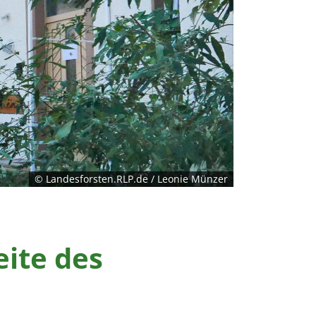
© Landesforsten.RLP.de / Leonie Münzer
eite des