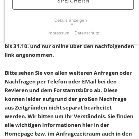
SPEICHERN
Aktuell zum Thema Brennholz
Details anzeigen
Alle Brennholz-Anfragen für das Winterhalbjahr
Impressum
|
Datenschutz
werden hier zentral immer in der Zeit vom 1.9.
NOTWENDIGE COOKIES
bis 31.10. und nur online über den nachfolgenden
Notwendige Cookies ermöglichen grundlegende
link angenommen.
Funktionen und sind für die einwandfreie Funktion
der Website erforderlich.
Bitte sehen Sie von allen weiteren Anfragen oder
Einverständnis-Cookie
Nachfragen per Telefon oder EMail bei den
Revieren und dem Forstamtsbüro ab. Diese
Name:
cookie_consent
können leider aufgrund der großen Nachfrage
aus Zeitgründen nicht separat bearbeitet
Zweck:
Dieser Cookie speichert die ausgewählten
werden. Wir bitten um Ihr Verständnis. Sie finden
Einverständnis-Optionen des Benutzers
alle wichtigen Informationen hier in der
Homepage bzw. im Anfragezeitraum auch in den
Cookie Laufzeit: