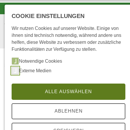
-A
A
A+
COOKIE EINSTELLUNGEN
Wir nutzen Cookies auf unserer Website. Einige von
ihnen sind technisch notwendig, während andere uns
helfen, diese Website zu verbessern oder zusätzliche
Funktionalitäten zur Verfügung zu stellen.
Notwendige Cookies
STARTSEITE
Externe Medien
FORSTAMT PFÄLZER
RHEINAUEN
ALLE AUSWÄHLEN
Forstamt Pfälzer
Rheinauen
ABLEHNEN