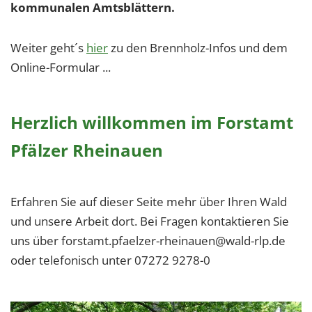
1 Jahr
kommunalen Amtsblättern.
Weiter geht´s
hier
zu den Brennholz-Infos und dem
EXTERNE MEDIEN
Online-Formular ...
Um Inhalte von Videoplattformen und Social Media
Plattformen anzeigen zu können, werden von
diesen externen Medien Cookies gesetzt.
Herzlich willkommen im Forstamt
Pfälzer Rheinauen
YouTube
Vimeo
Erfahren Sie auf dieser Seite mehr über Ihren Wald
und unsere Arbeit dort. Bei Fragen kontaktieren Sie
uns über forstamt.pfaelzer-rheinauen@wald-rlp.de
oder telefonisch unter 07272 9278-0