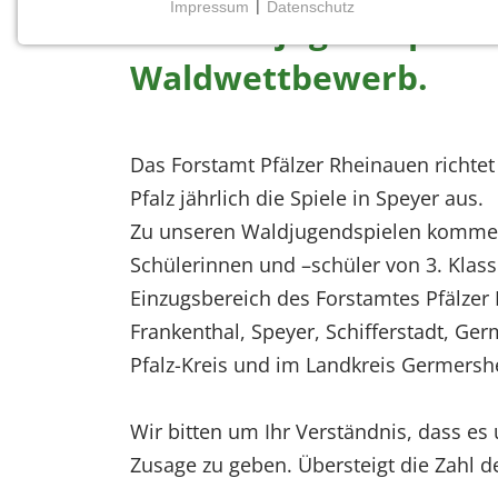
Impressum
|
Datenschutz
Die Waldjugendspiele 
NOTWENDIGE COOKIES
Notwendige Cookies ermöglichen grundlegende
Waldwettbewerb.
Funktionen und sind für die einwandfreie Funktion
der Website erforderlich.
Das Forstamt Pfälzer Rheinauen richtet
Einverständnis-Cookie
Pfalz jährlich die Spiele in Speyer aus.
Name:
Zu unseren Waldjugendspielen kommen 
cookie_consent
Schülerinnen und –schüler von 3. Kla
Zweck:
Einzugsbereich des Forstamtes Pfälzer
Dieser Cookie speichert die
ausgewählten Einverständnis-
Frankenthal, Speyer, Schifferstadt, G
Optionen des Benutzers
Pfalz-Kreis und im Landkreis Germers
Cookie
Laufzeit:
Wir bitten um Ihr Verständnis, dass es
1 Jahr
Zusage zu geben. Übersteigt die Zahl 