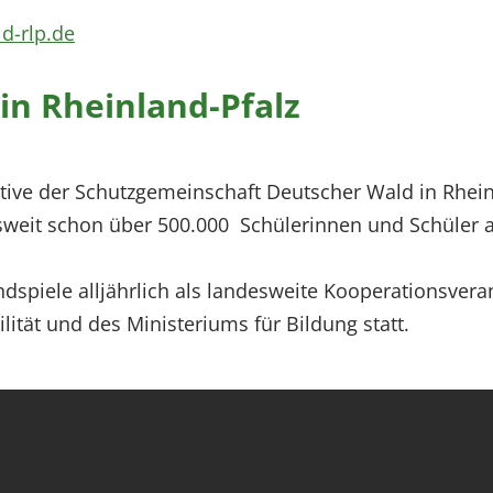
d-rlp.de
in Rheinland-Pfalz
tive der Schutzgemeinschaft Deutscher Wald in Rheinl
sweit schon über 500.000 Schülerinnen und Schüler 
ndspiele alljährlich als landesweite Kooperationsvera
ität und des Ministeriums für Bildung statt.