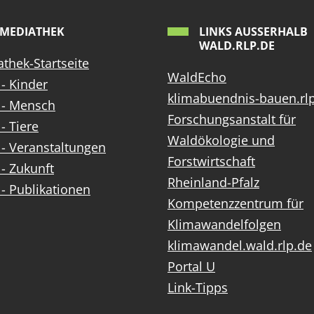
MEDIATHEK
LINKS AUSSERHALB W
ALD.RLP.DE
thek-Startseite
WaldEcho
- Kinder
klimabuendnis-bauen.rl
 - Mensch
Forschungsanstalt für
- Tiere
Waldökologie und
- Veranstaltungen
Forstwirtschaft
- Zukunft
Rheinland-Pfalz
- Publikationen
Kompetenzzentrum für
Klimawandelfolgen
klimawandel.wald.rlp.de
Portal U
Link-Tipps