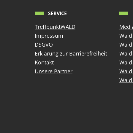
SERVICE
TreffpunktWALD
Media
Impressum
Wald 
DSGVO
Wald
Erklärung zur Barrierefreiheit
Wald 
Kontakt
Wald 
Unsere Partner
Wald 
Wald 