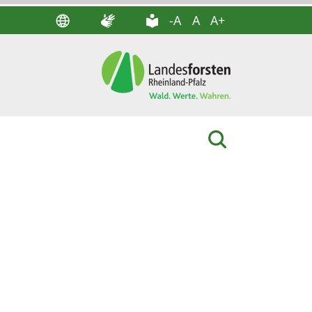
-A
A
A+