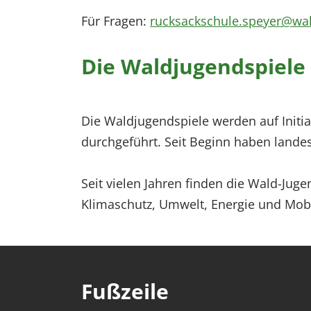
EXTERNE MEDIEN
Für Fragen:
rucksackschule.speyer@wal
Um Inhalte von Videoplattformen und Social Media
Plattformen anzeigen zu können, werden von
Die Waldjugendspiele 
diesen externen Medien Cookies gesetzt.
YouTube
Die Waldjugendspiele werden auf Initia
durchgeführt. Seit Beginn haben lande
Vimeo
Seit vielen Jahren finden die Wald-Juge
Klimaschutz, Umwelt, Energie und Mobil
Fußzeile