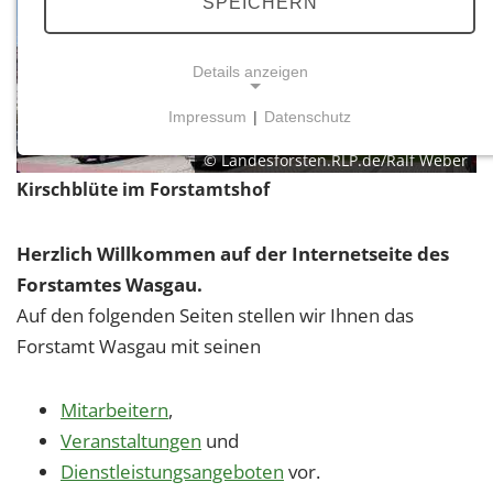
SPEICHERN
Details anzeigen
Impressum
|
Datenschutz
NOTWENDIGE COOKIES
© Landesforsten.RLP.de/Ralf Weber
Notwendige Cookies ermöglichen grundlegende
Kirschblüte im Forstamtshof
Funktionen und sind für die einwandfreie Funktion
der Website erforderlich.
Herzlich Willkommen auf der Internetseite des
Einverständnis-Cookie
Forstamtes Wasgau.
Auf den folgenden Seiten stellen wir Ihnen das
Name:
cookie_consent
Forstamt Wasgau mit seinen
Zweck:
Mitarbeitern
,
Dieser Cookie speichert die ausgewählten
Einverständnis-Optionen des Benutzers
Veranstaltungen
und
Dienstleistungsangeboten
vor.
Cookie Laufzeit: