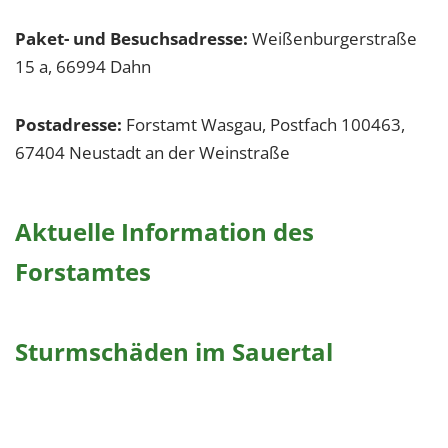
1 Jahr
Paket- und Besuchsadresse:
Weißenburgerstraße
15 a, 66994 Dahn
EXTERNE MEDIEN
Um Inhalte von Videoplattformen und Social Media
Postadresse:
Forstamt Wasgau, Postfach 100463,
Plattformen anzeigen zu können, werden von
67404 Neustadt an der Weinstraße
diesen externen Medien Cookies gesetzt.
YouTube
Aktuelle Information des
Forstamtes
Vimeo
Sturmschäden im Sauertal