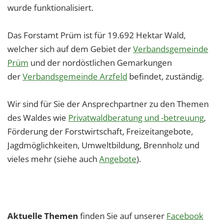
1 Jahr
wurde funktionalisiert.
Das Forstamt Prüm ist für 19.692 Hektar Wald,
EXTERNE MEDIEN
welcher sich auf dem Gebiet der
Verbandsgemeinde
Um Inhalte von Videoplattformen und Social Media
Prüm
und der nordöstlichen Gemarkungen
Plattformen anzeigen zu können, werden von
der
Verbandsgemeinde Arzfeld
befindet, zuständig.
diesen externen Medien Cookies gesetzt.
Wir sind für Sie der Ansprechpartner zu den Themen
YouTube
des Waldes wie
Privatwaldberatung und -betreuung
,
Förderung der Forstwirtschaft, Freizeitangebote,
Vimeo
Jagdmöglichkeiten, Umweltbildung, Brennholz und
vieles mehr (siehe auch
Angebote
).
Aktuelle Themen
finden Sie auf unserer
Facebook