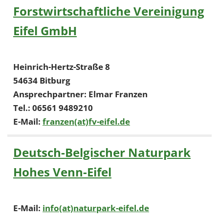
1 Jahr
Forstwirtschaftliche Vereinigung
Eifel GmbH
EXTERNE MEDIEN
Um Inhalte von Videoplattformen und Social Media
Heinrich-Hertz-Straße 8
Plattformen anzeigen zu können, werden von
diesen externen Medien Cookies gesetzt.
54634 Bitburg
Ansprechpartner: Elmar Franzen
YouTube
Tel.: 06561 9489210
E-Mail:
franzen(at)fv-eifel.de
Vimeo
Deutsch-Belgischer Naturpark
Hohes Venn-Eifel
E-Mail:
info(at)naturpark-eifel.de