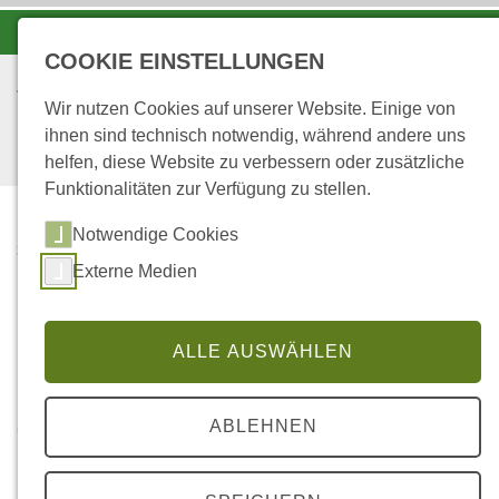
-A
A
A+
COOKIE EINSTELLUNGEN
Wir nutzen Cookies auf unserer Website. Einige von
ihnen sind technisch notwendig, während andere uns
helfen, diese Website zu verbessern oder zusätzliche
Funktionalitäten zur Verfügung zu stellen.
Notwendige Cookies
...
STARTSEITE
Externe Medien
UNSERE PARTNER
Unsere Partner
ALLE AUSWÄHLEN
ABLEHNEN
Waldbauverein Prüm e.V.