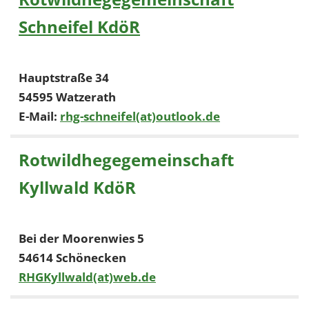
Schneifel KdöR
Hauptstraße 34
54595 Watzerath
E-Mail:
rhg-schneifel(at)outlook.de
Rotwildhegegemeinschaft
Kyllwald KdöR
Bei der Moorenwies 5
54614 Schönecken
RHGKyllwald(at)web.de