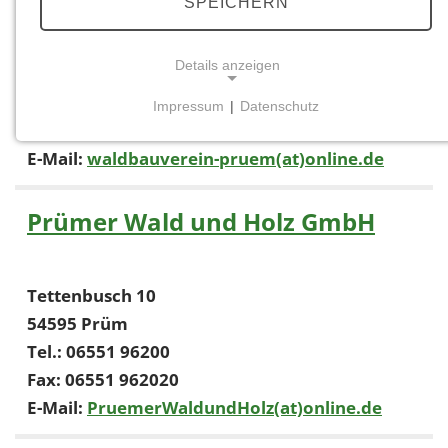
SPEICHERN
Tettenbusch 10
Details anzeigen
54595 Prüm
Tel.: 06551 96200
Impressum
|
Datenschutz
NOTWENDIGE COOKIES
Fax: 06551 962020
Notwendige Cookies ermöglichen grundlegende
E-Mail:
waldbauverein-pruem(at)online.de
Funktionen und sind für die einwandfreie Funktion
der Website erforderlich.
Prümer Wald und Holz GmbH
Einverständnis-Cookie
Name:
Tettenbusch 10
cookie_consent
54595 Prüm
Tel.: 06551 96200
Zweck:
Dieser Cookie speichert die ausgewählten
Fax: 06551 962020
Einverständnis-Optionen des Benutzers
E-Mail:
PruemerWaldundHolz(at)online.de
Cookie Laufzeit: