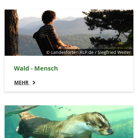
1 Jahr
EXTERNE MEDIEN
Um Inhalte von Videoplattformen und Social Media
Plattformen anzeigen zu können, werden von
diesen externen Medien Cookies gesetzt.
© Landesforten.RLP.de / Siegfried Weiter
YouTube
Wald - Mensch
MEHR
Vimeo