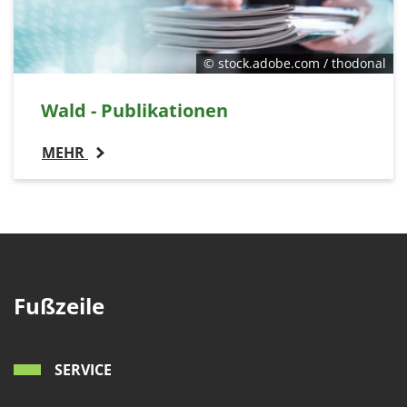
© stock.adobe.com / thodonal
Wald - Publikationen
MEHR
Fußzeile
SERVICE