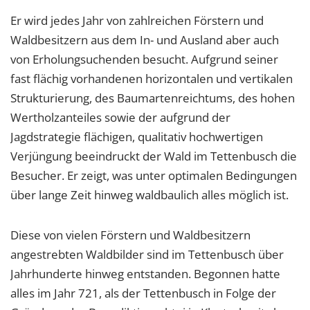
1 Jahr
Er wird jedes Jahr von zahlreichen Förstern und
Waldbesitzern aus dem In- und Ausland aber auch
von Erholungsuchenden besucht. Aufgrund seiner
EXTERNE MEDIEN
fast flächig vorhandenen horizontalen und vertikalen
Um Inhalte von Videoplattformen und Social Media
Plattformen anzeigen zu können, werden von
Strukturierung, des Baumartenreichtums, des hohen
diesen externen Medien Cookies gesetzt.
Wertholzanteiles sowie der aufgrund der
Jagdstrategie flächigen, qualitativ hochwertigen
YouTube
Verjüngung beeindruckt der Wald im Tettenbusch die
Besucher. Er zeigt, was unter optimalen Bedingungen
Vimeo
über lange Zeit hinweg waldbaulich alles möglich ist.
Diese von vielen Förstern und Waldbesitzern
angestrebten Waldbilder sind im Tettenbusch über
Jahrhunderte hinweg entstanden. Begonnen hatte
alles im Jahr 721, als der Tettenbusch in Folge der