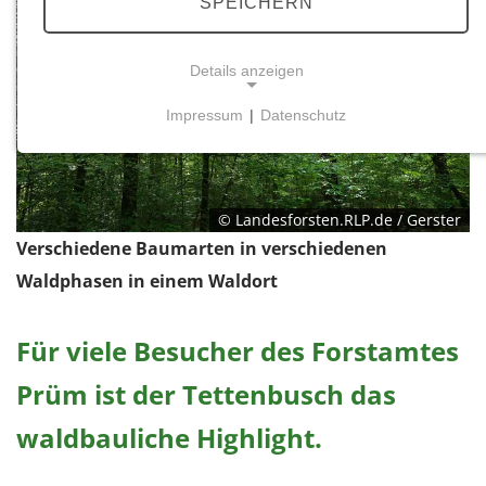
SPEICHERN
Details anzeigen
Impressum
|
Datenschutz
NOTWENDIGE COOKIES
Notwendige Cookies ermöglichen grundlegende
Funktionen und sind für die einwandfreie Funktion
der Website erforderlich.
© Landesforsten.RLP.de / Gerster
Verschiedene Baumarten in verschiedenen
Einverständnis-Cookie
Waldphasen in einem Waldort
Name:
cookie_consent
Für viele Besucher des Forstamtes
Zweck:
Prüm ist der Tettenbusch das
Dieser Cookie speichert die ausgewählten
Einverständnis-Optionen des Benutzers
waldbauliche Highlight.
Cookie Laufzeit: