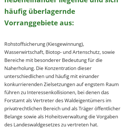
1 Jahr
häufig überlagernde
Vorranggebiete aus:
EXTERNE MEDIEN
Um Inhalte von Videoplattformen und Social Media
Plattformen anzeigen zu können, werden von
Rohstoffsicherung (Kiesgewinnung),
diesen externen Medien Cookies gesetzt.
Wasserwirtschaft, Biotop- und Artenschutz, sowie
Bereiche mit besonderer Bedeutung für die
YouTube
Naherholung. Die Konzentration dieser
unterschiedlichen und häufig mit einander
Vimeo
konkurrierenden Zielsetzungen auf engstem Raum
führen zu Interessenkollisionen, bei denen das
Forstamt als Vertreter des Waldeigentümers im
privatrechtlichen Bereich und als Träger öffentlicher
Belange sowie als Hoheitsverwaltung die Vorgaben
des Landeswaldgesetzes zu vertreten hat.