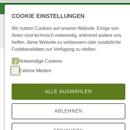
-A
A
A+
COOKIE EINSTELLUNGEN
Wir nutzen Cookies auf unserer Website. Einige von
ihnen sind technisch notwendig, während andere uns
helfen, diese Website zu verbessern oder zusätzliche
Funktionalitäten zur Verfügung zu stellen.
Notwendige Cookies
...
STARTSEITE
Externe Medien
UMWELTVORSORGE
UND ÖFFENTLICHE
PLANUNG
ALLE AUSWÄHLEN
Umweltvorsorge und
ABLEHNEN
Öffentliche Planung