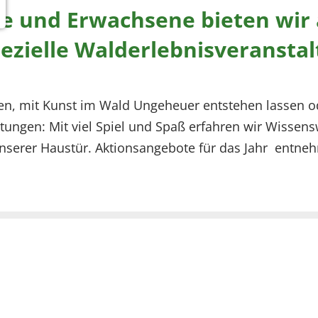
che und Erwachsene bieten w
pezielle Walderlebnisveransta
en, mit Kunst im Wald Ungeheuer entstehen lassen o
altungen: Mit viel Spiel und Spaß erfahren wir Wiss
nserer Haustür. Aktionsangebote für das Jahr entne