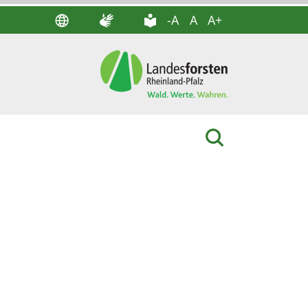
-A
A
A+