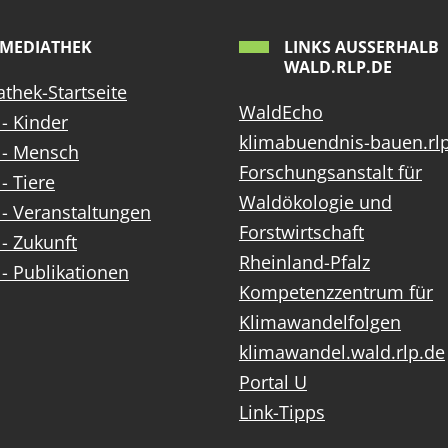
MEDIATHEK
LINKS AUSSERHALB W
ALD.RLP.DE
thek-Startseite
WaldEcho
- Kinder
klimabuendnis-bauen.rl
 - Mensch
Forschungsanstalt für
- Tiere
Waldökologie und
- Veranstaltungen
Forstwirtschaft
- Zukunft
Rheinland-Pfalz
- Publikationen
Kompetenzzentrum für
Klimawandelfolgen
klimawandel.wald.rlp.de
Portal U
Link-Tipps