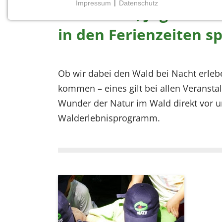
Impressum
|
Datenschutz
Für Kinder, Jugendli
NOTWENDIGE COOKIES
Notwendige Cookies ermöglichen grundlegende
in den Ferienzeiten s
Funktionen und sind für die einwandfreie Funktion
der Website erforderlich.
Ob wir dabei den Wald bei Nacht erleb
Einverständnis-Cookie
kommen – eines gilt bei allen Veranst
Name:
Wunder der Natur im Wald direkt vor u
cookie_consent
Walderlebnisprogramm.
Zweck:
Dieser Cookie speichert die
ausgewählten Einverständnis-
Optionen des Benutzers
Cookie
Laufzeit:
1 Jahr