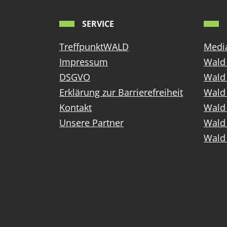
SERVICE
TreffpunktWALD
Media
Impressum
Wald 
DSGVO
Wald
Erklärung zur Barrierefreiheit
Wald 
Kontakt
Wald 
Unsere Partner
Wald 
Wald 