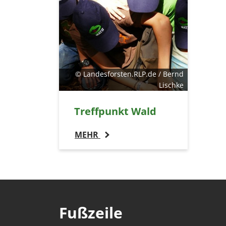
EXTERNE MEDIEN
Um Inhalte von Videoplattformen und Social Media
Plattformen anzeigen zu können, werden von
diesen externen Medien Cookies gesetzt.
© Landesforsten.RLP.de / Bernd
YouTube
Lischke
Vimeo
Treffpunkt Wald
MEHR
Fußzeile