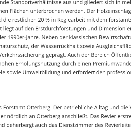
elnde Standortverhältnisse aus und gliedert sich in
ichen Flächen unterbrochen werden. Der Holzeinschla
 die restlichen 20 % in Regiearbeit mit dem forstam
t liegt auf den Erstdurchforstungen und Dimensioni
 1990er-Jahre. Neben der klassischen Bewirtschaftu
aturschutz, der Wasserrückhalt sowie Ausgleichsfläch
rkehrssicherung geprägt. Auch der Bereich Öffentlic
s hohen Erholungsnutzung durch einen Premiumwander
ele sowie Umweltbildung und erfordert den professi
as Forstamt Otterberg. Der betriebliche Alltag und di
er nördlich an Otterberg anschließt. Das Revier erstr
 beherbergt auch das Dienstzimmer des Revierleiter