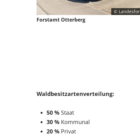
EXTERNE MEDIEN
© Landesfor
Um Inhalte von Videoplattformen und Social Media
Forstamt Otterberg
Plattformen anzeigen zu können, werden von
diesen externen Medien Cookies gesetzt.
YouTube
Vimeo
Waldbesitzartenverteilung:
50 %
Staat
30 %
Kommunal
20 %
Privat