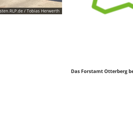
sten.RLP.de / Tobias Herwerth
Das Forstamt Otterberg bef