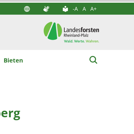
-A
A
A+
Bieten
berg