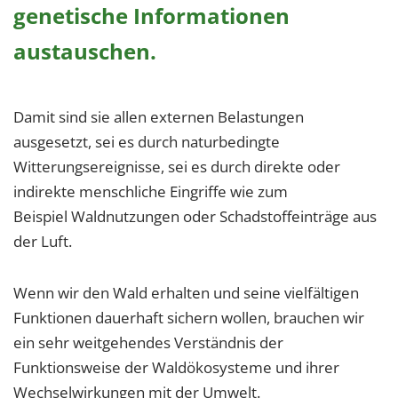
1 Jahr
genetische Informationen
austauschen.
EXTERNE MEDIEN
Um Inhalte von Videoplattformen und Social Media
Damit sind sie allen externen Belastungen
Plattformen anzeigen zu können, werden von
ausgesetzt, sei es durch naturbedingte
diesen externen Medien Cookies gesetzt.
Witterungsereignisse, sei es durch direkte oder
YouTube
indirekte menschliche Eingriffe wie zum
Beispiel Waldnutzungen oder Schadstoffeinträge aus
der Luft.
Vimeo
Wenn wir den Wald erhalten und seine vielfältigen
Funktionen dauerhaft sichern wollen, brauchen wir
ein sehr weitgehendes Verständnis der
Funktionsweise der Waldökosysteme und ihrer
Wechselwirkungen mit der Umwelt.