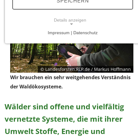
SPEICHERN
Details anzeigen
Impressum | Datenschutz
NOTWENDIGE COOKIES
Notwendige Cookies ermöglichen grundlegende
Funktionen und sind für die einwandfreie Funktion
der Website erforderlich.
© Landesforsten.RLP.de / Markus Hoffmann
Wir brauchen ein sehr weitgehendes Verständnis
Einverständnis-Cookie
der Waldökosysteme.
Name:
cookie_consent
Wälder sind offene und vielfältig
Zweck:
Dieser Cookie speichert die ausgewählten
vernetzte Systeme, die mit ihrer
Einverständnis-Optionen des Benutzers
Umwelt Stoffe, Energie und
Cookie Laufzeit: