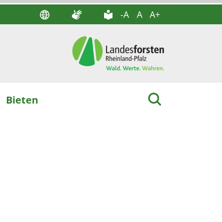
-A
A
A+
Bieten