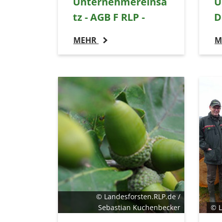
Unternehmereinsa
U
EXTERNE MEDIEN
tz - AGB F RLP -
D
Um Inhalte von Videoplattformen und Social Media
Plattformen anzeigen zu können, werden von
MEHR
M
diesen externen Medien Cookies gesetzt.
YouTube
Vimeo
© Landesforsten.RLP.de /
Sebastian Kuchenbecker
© L