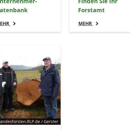
nternehmer-
Finden Sie Ihr
atenbank
Forstamt
EHR
MEHR
andesforsten.RLP.de / Gerster