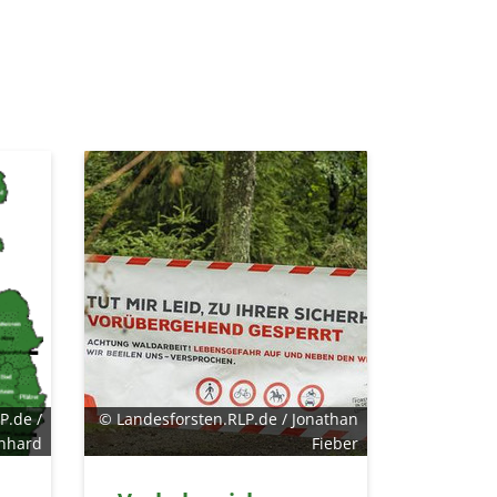
P.de /
© Landesforsten.RLP.de / Jonathan
onhard
Fieber