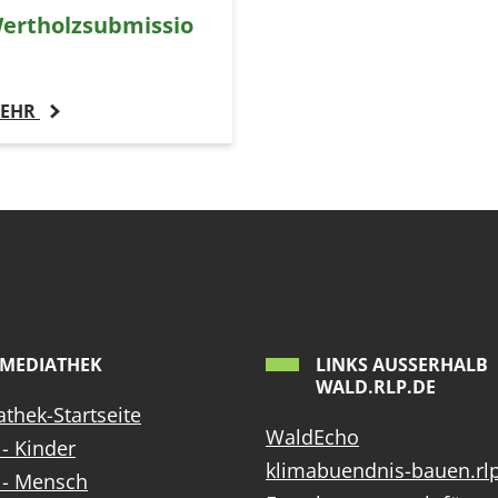
ertholzsubmissio
EHR
MEDIATHEK
LINKS AUSSERHALB W
ALD.RLP.DE
thek-Startseite
WaldEcho
- Kinder
klimabuendnis-bauen.rl
 - Mensch