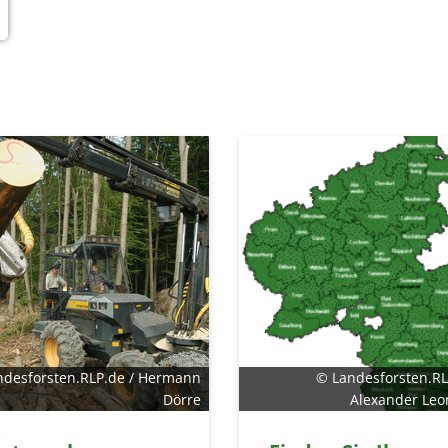
ndesforsten.RLP.de / Hermann
© Landesforsten.RL
Dörre
Alexander Le