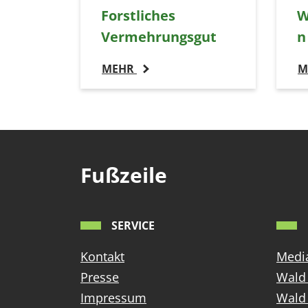
Forstliches
W
Vermehrungsgut
n
MEHR
M
Fußzeile
SERVICE
Kontakt
Media
Presse
Wald 
Impressum
Wald