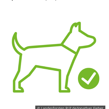
© Landesforsten.RLP.de/Jonathan Fieber