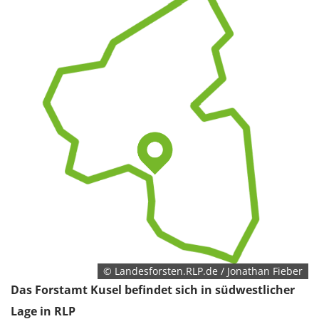
1 Jahr
EXTERNE MEDIEN
Um Inhalte von Videoplattformen und Social Media
Plattformen anzeigen zu können, werden von
diesen externen Medien Cookies gesetzt.
YouTube
Vimeo
© Landesforsten.RLP.de / Jonathan Fieber
Das Forstamt Kusel befindet sich in südwestlicher
Lage in RLP