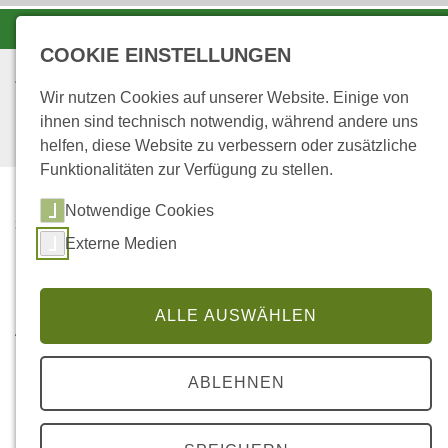
-A
A
A+
COOKIE EINSTELLUNGEN
Wir nutzen Cookies auf unserer Website. Einige von
ihnen sind technisch notwendig, während andere uns
helfen, diese Website zu verbessern oder zusätzliche
Funktionalitäten zur Verfügung zu stellen.
Notwendige Cookies
...
STARTSEITE
Externe Medien
FORSTREVIER GLAN
Ausbildungsreviere im
ALLE AUSWÄHLEN
Forstamt Kusel
ABLEHNEN
STECKBRIEFE FORSTAMT KUSEL