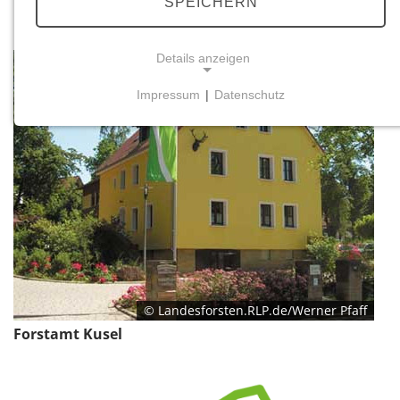
SPEICHERN
Details anzeigen
Impressum
|
Datenschutz
NOTWENDIGE COOKIES
Notwendige Cookies ermöglichen grundlegende
Funktionen und sind für die einwandfreie Funktion
der Website erforderlich.
Einverständnis-Cookie
Name:
cookie_consent
© Landesforsten.RLP.de/Werner Pfaff
Zweck:
Dieser Cookie speichert die ausgewählten
Forstamt Kusel
Einverständnis-Optionen des Benutzers
Cookie Laufzeit: