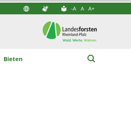
-A
A
A+
Bieten