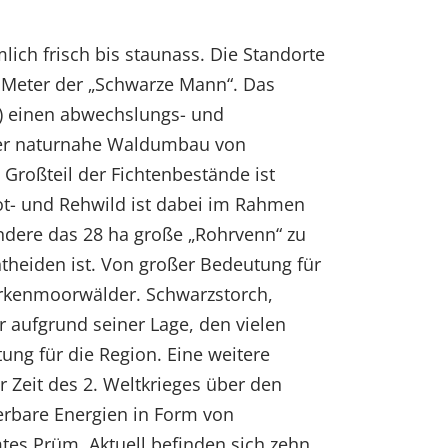
ich frisch bis staunass. Die Standorte
00 Meter der „Schwarze Mann“. Das
“) einen abwechslungs- und
t der naturnahe Waldumbau von
Großteil der Fichtenbestände ist
ot- und Rehwild ist dabei im Rahmen
ndere das 28 ha große „Rohrvenn“ zu
theiden ist. Von großer Bedeutung für
irkenmoorwälder. Schwarzstorch,
er aufgrund seiner Lage, den vielen
ng für die Region. Eine weitere
r Zeit des 2. Weltkrieges über den
erbare Energien in Form von
tes Prüm. Aktuell befinden sich zehn