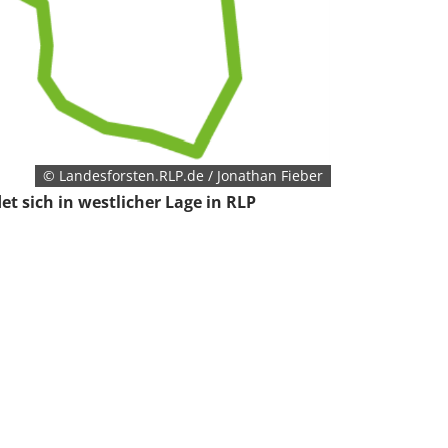
© Landesforsten.RLP.de / Jonathan Fieber
t sich in westlicher Lage in RLP