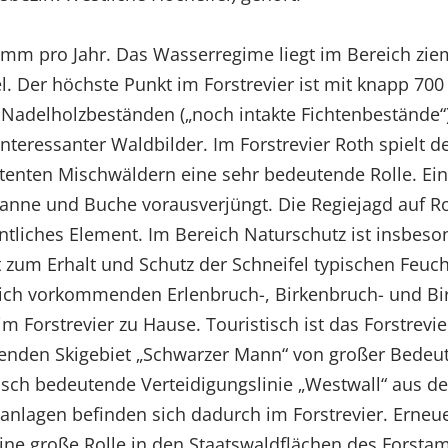
m pro Jahr. Das Wasserregime liegt im Bereich zieml
tel. Der höchste Punkt im Forstrevier ist mit knapp 7
an Nadelholzbeständen („noch intakte Fichtenbestände
 interessanter Waldbilder. Im Forstrevier Roth spiel
tenten Mischwäldern eine sehr bedeutende Rolle. Ein 
anne und Buche vorausverjüngt. Die Regiejagd auf R
liches Element. Im Bereich Naturschutz ist insbeso
 zum Erhalt und Schutz der Schneifel typischen Feuch
eich vorkommenden Erlenbruch-, Birkenbruch- und B
m Forstrevier zu Hause. Touristisch ist das Forstrevi
nden Skigebiet „Schwarzer Mann“ von großer Bedeutu
risch bedeutende Verteidigungslinie „Westwall“ aus de
anlagen befinden sich dadurch im Forstrevier. Erneu
ne große Rolle in den Staatswaldflächen des Forstam