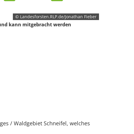
© Landesforsten.RLP.de/Jonathan Fieber
nd kann mitgebracht werden
uges / Waldgebiet Schneifel, welches