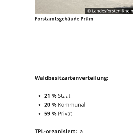
EXTERNE MEDIEN
© Landesforsten Rhein
Um Inhalte von Videoplattformen und Social Media
Forstamtsgebäude Prüm
Plattformen anzeigen zu können, werden von
diesen externen Medien Cookies gesetzt.
YouTube
Vimeo
Waldbesitzartenverteilung:
21 %
Staat
20 %
Kommunal
59 %
Privat
TPL-organisiert:
ja