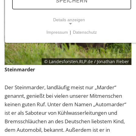
SPEICHERN
Details anzeigen
Impressum
|
Datenschutz
NOTWENDIGE COOKIES
Notwendige Cookies ermöglichen grundlegende
Funktionen und sind für die einwandfreie Funktion
der Website erforderlich.
© Landesforsten.RLP.de / Jonathan Fieber
Steinmarder
Einverständnis-Cookie
Der Steinmarder, landläufig meist nur „Marder“
Name:
cookie_consent
genannt, genießt bei vielen unserer Mitmenschen
keinen guten Ruf. Unter dem Namen „Automarder“
Zweck:
ist er als Saboteur von Kühlwasserleitungen und
Dieser Cookie speichert die ausgewählten
Einverständnis-Optionen des Benutzers
Bremsschläuchen an des Deutschen liebstem Kind,
dem Automobil, bekannt. Außerdem ist er in
Cookie Laufzeit: