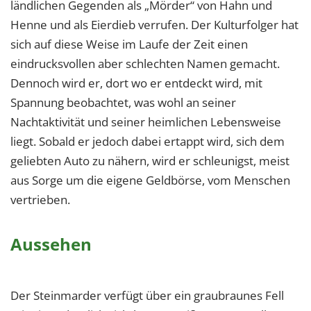
1 Jahr
ländlichen Gegenden als „Mörder“ von Hahn und
Henne und als Eierdieb verrufen. Der Kulturfolger hat
sich auf diese Weise im Laufe der Zeit einen
EXTERNE MEDIEN
eindrucksvollen aber schlechten Namen gemacht.
Um Inhalte von Videoplattformen und Social Media
Dennoch wird er, dort wo er entdeckt wird, mit
Plattformen anzeigen zu können, werden von
Spannung beobachtet, was wohl an seiner
diesen externen Medien Cookies gesetzt.
Nachtaktivität und seiner heimlichen Lebensweise
liegt. Sobald er jedoch dabei ertappt wird, sich dem
YouTube
geliebten Auto zu nähern, wird er schleunigst, meist
aus Sorge um die eigene Geldbörse, vom Menschen
Vimeo
vertrieben.
Aussehen
Der Steinmarder verfügt über ein graubraunes Fell