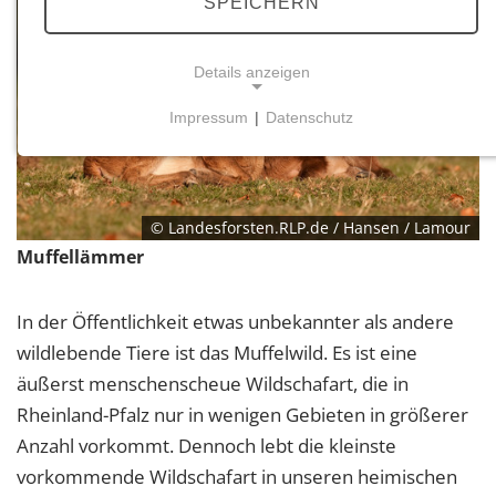
SPEICHERN
Details anzeigen
Impressum
|
Datenschutz
NOTWENDIGE COOKIES
Notwendige Cookies ermöglichen grundlegende
Funktionen und sind für die einwandfreie Funktion
der Website erforderlich.
© Landesforsten.RLP.de / Hansen / Lamour
Muffellämmer
Einverständnis-Cookie
In der Öffentlichkeit etwas unbekannter als andere
Name:
cookie_consent
wildlebende Tiere ist das Muffelwild. Es ist eine
äußerst menschenscheue Wildschafart, die in
Zweck:
Dieser Cookie speichert die ausgewählten
Rheinland-Pfalz nur in wenigen Gebieten in größerer
Einverständnis-Optionen des Benutzers
Anzahl vorkommt. Dennoch lebt die kleinste
vorkommende Wildschafart in unseren heimischen
Cookie Laufzeit: