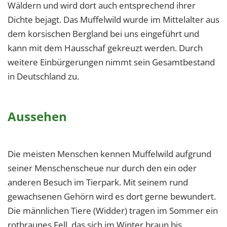
1 Jahr
Wäldern und wird dort auch entsprechend ihrer
Dichte bejagt. Das Muffelwild wurde im Mittelalter aus
dem korsischen Bergland bei uns eingeführt und
EXTERNE MEDIEN
kann mit dem Hausschaf gekreuzt werden. Durch
Um Inhalte von Videoplattformen und Social Media
weitere Einbürgerungen nimmt sein Gesamtbestand
Plattformen anzeigen zu können, werden von
in Deutschland zu.
diesen externen Medien Cookies gesetzt.
YouTube
Aussehen
Vimeo
Die meisten Menschen kennen Muffelwild aufgrund
seiner Menschenscheue nur durch den ein oder
anderen Besuch im Tierpark. Mit seinem rund
gewachsenen Gehörn wird es dort gerne bewundert.
Die männlichen Tiere (Widder) tragen im Sommer ein
rotbraunes Fell, das sich im Winter braun bis