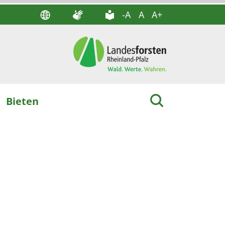
-A
A
A+
Bieten