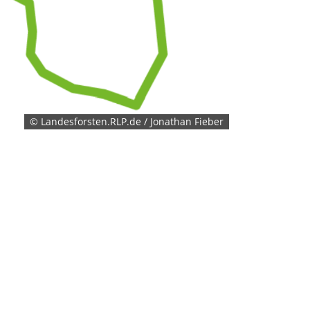
© Landesforsten.RLP.de / Jonathan Fieber