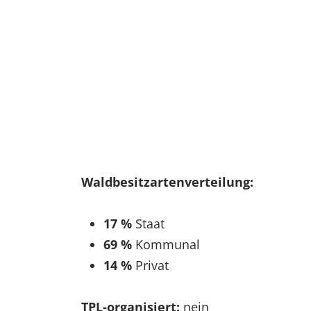
EXTERNE MEDIEN
Um Inhalte von Videoplattformen und Social Media
Plattformen anzeigen zu können, werden von
diesen externen Medien Cookies gesetzt.
YouTube
Vimeo
Waldbesitzartenverteilung:
17 %
Staat
69 %
Kommunal
14 %
Privat
TPL-organisiert:
nein