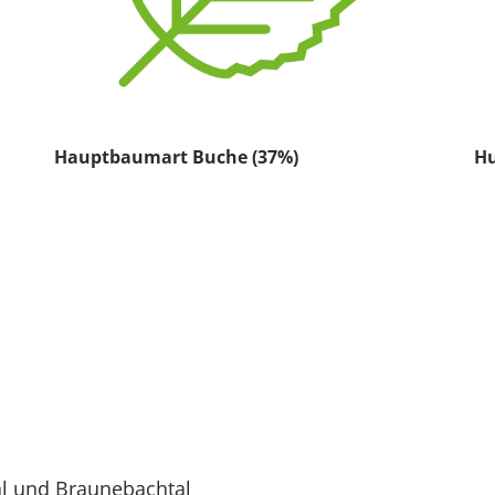
Hauptbaumart Buche (37%)
Hu
l und Braunebachtal