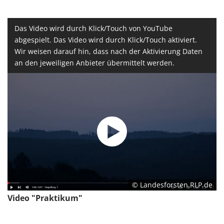
1 Jahr
Das Video wird durch Klick/Touch von YouTube
abgespielt. Das Video wird durch Klick/Touch aktiviert.
EXTERNE MEDIEN
Wir weisen darauf hin, dass nach der Aktivierung Daten
Um Inhalte von Videoplattformen und Social Media
an den jeweiligen Anbieter übermittelt werden.
Plattformen anzeigen zu können, werden von
diesen externen Medien Cookies gesetzt.
YouTube
Vimeo
© Landesforsten.RLP.de
Video "Praktikum"