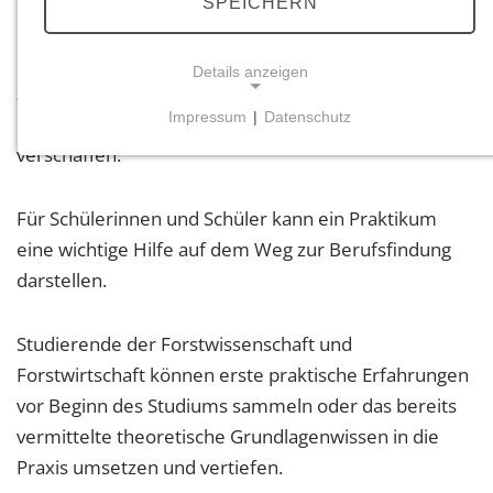
Möglichkeit, in einem der insgesamt 44 Forstämter,
SPEICHERN
dem Kompetenzzentrum Waldtechnik Landesforsten
oder der Zentralstelle der Forstverwaltung Praktika
Details anzeigen
zu absolvieren, um sich möglichst frühzeitig einen
Impressum
|
Datenschutz
Überblick über die Berufe rund um den Wald zu
NOTWENDIGE COOKIES
verschaffen.
Notwendige Cookies ermöglichen grundlegende
Funktionen und sind für die einwandfreie Funktion
Für Schülerinnen und Schüler kann ein Praktikum
der Website erforderlich.
eine wichtige Hilfe auf dem Weg zur Berufsfindung
Einverständnis-Cookie
darstellen.
Name:
Studierende der Forstwissenschaft und
cookie_consent
Forstwirtschaft können erste praktische Erfahrungen
Zweck:
vor Beginn des Studiums sammeln oder das bereits
Dieser Cookie speichert die ausgewählten
Einverständnis-Optionen des Benutzers
vermittelte theoretische Grundlagenwissen in die
Praxis umsetzen und vertiefen.
Cookie Laufzeit: