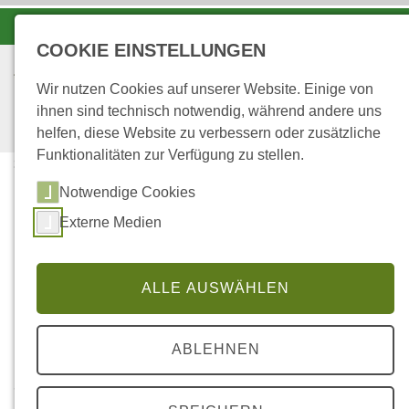
-A
A
A+
COOKIE EINSTELLUNGEN
Wir nutzen Cookies auf unserer Website. Einige von
ihnen sind technisch notwendig, während andere uns
helfen, diese Website zu verbessern oder zusätzliche
Funktionalitäten zur Verfügung zu stellen.
...
STARTSEITE
PRAKTIKA
Notwendige Cookies
Externe Medien
Praktika bei Landesforsten
Rheinland-Pfalz
ALLE AUSWÄHLEN
ABLEHNEN
Landesforsten Rheinland-Pfalz bietet sowohl
Schülerinnen und Schülern als auch Studierenden die