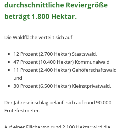
1 Jahr
durchschnittliche Reviergröße
beträgt 1.800 Hektar.
EXTERNE MEDIEN
Um Inhalte von Videoplattformen und Social Media
Die Waldfläche verteilt sich auf
Plattformen anzeigen zu können, werden von
diesen externen Medien Cookies gesetzt.
12 Prozent (2.700 Hektar) Staatswald,
YouTube
47 Prozent (10.400 Hektar) Kommunalwald,
11 Prozent (2.400 Hektar) Gehöferschaftswald
und
Vimeo
30 Prozent (6.500 Hektar) Kleinstprivatwald.
Der Jahreseinschlag beläuft sich auf rund 90.000
Erntefestmeter.
Auf einer Fläche von rund 2.100 Hektar wird die