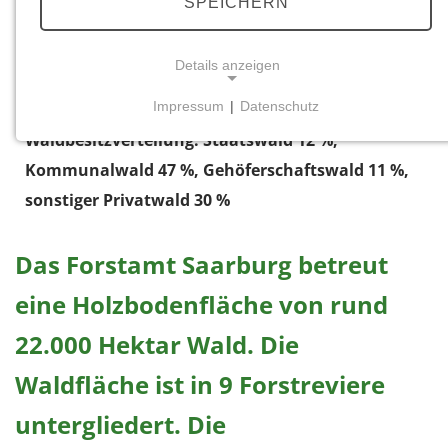
SPEICHERN
Details anzeigen
Impressum
|
Datenschutz
© Landesforsten.RLP.de/Helmut Steuer
NOTWENDIGE COOKIES
Waldbesitzverteilung: Staatswald 12 %,
Notwendige Cookies ermöglichen grundlegende
Kommunalwald 47 %, Gehöferschaftswald 11 %,
Funktionen und sind für die einwandfreie Funktion
sonstiger Privatwald 30 %
der Website erforderlich.
Einverständnis-Cookie
Das Forstamt Saarburg betreut
Name:
eine Holzbodenfläche von rund
cookie_consent
22.000 Hektar Wald. Die
Zweck:
Dieser Cookie speichert die ausgewählten
Waldfläche ist in 9 Forstreviere
Einverständnis-Optionen des Benutzers
untergliedert. Die
Cookie Laufzeit: