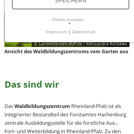
SPEICHERN
Details anzeigen
Impressum
|
Datenschutz
NOTWENDIGE COOKIES
© Landesforsten.RLP.de / Alessandra Kurzawa
Notwendige Cookies ermöglichen grundlegende
Ansicht des Waldbildungszentrums vom Garten aus
Funktionen und sind für die einwandfreie Funktion
der Website erforderlich.
Einverständnis-Cookie
Das sind wir
Name:
cookie_consent
Zweck:
Das
Waldbildungszentrum
Rheinland-Pfalz ist als
Dieser Cookie speichert die ausgewählten
integrierter Bestandteil des Forstamtes Hachenburg
Einverständnis-Optionen des Benutzers
zentrale Ausbildungsstelle für die forstliche Aus-,
Cookie Laufzeit:
Fort- und Weiterbildung in Rheinland-Pfalz. Zu den