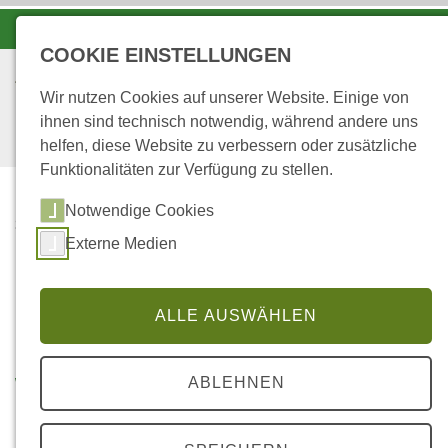
-A
A
A+
COOKIE EINSTELLUNGEN
Wir nutzen Cookies auf unserer Website. Einige von
ihnen sind technisch notwendig, während andere uns
helfen, diese Website zu verbessern oder zusätzliche
Funktionalitäten zur Verfügung zu stellen.
Notwendige Cookies
...
STARTSEITE
Externe Medien
WALDBILDUNGSZENTR
UM
ALLE AUSWÄHLEN
Herzlich Willkommen im
Waldbildungszentrum
ABLEHNEN
Rheinland-Pfalz