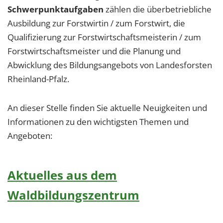
1 Jahr
Schwerpunktaufgaben
zählen die überbetriebliche
Ausbildung zur Forstwirtin / zum Forstwirt, die
Qualifizierung zur Forstwirtschaftsmeisterin / zum
EXTERNE MEDIEN
Forstwirtschaftsmeister und die Planung und
Um Inhalte von Videoplattformen und Social Media
Abwicklung des Bildungsangebots von Landesforsten
Plattformen anzeigen zu können, werden von
Rheinland-Pfalz.
diesen externen Medien Cookies gesetzt.
YouTube
An dieser Stelle finden Sie aktuelle Neuigkeiten und
Informationen zu den wichtigsten Themen und
Angeboten:
Vimeo
Aktuelles aus dem
Waldbildungszentrum