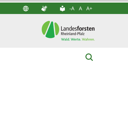
-A
A
A+