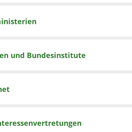
inisterien
ten und Bundesinstitute
net
nteressenvertretungen