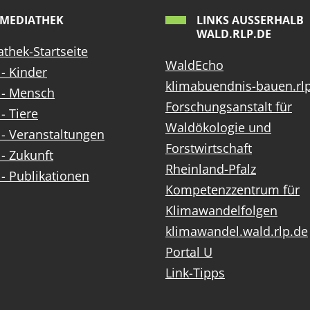
MEDIATHEK
LINKS AUSSERHALB W
ALD.RLP.DE
thek-Startseite
WaldEcho
- Kinder
klimabuendnis-bauen.rl
 - Mensch
Forschungsanstalt für
- Tiere
Waldökologie und
- Veranstaltungen
Forstwirtschaft
- Zukunft
Rheinland-Pfalz
- Publikationen
Kompetenzzentrum für
Klimawandelfolgen
klimawandel.wald.rlp.de
Portal U
Link-Tipps