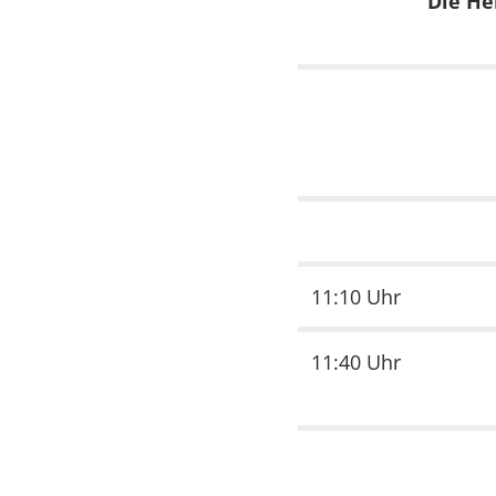
Die He
EXTERNE MEDIEN
Um Inhalte von Videoplattformen und Social Media
Plattformen anzeigen zu können, werden von
diesen externen Medien Cookies gesetzt.
YouTube
Vimeo
11:10 Uhr
11:40 Uhr