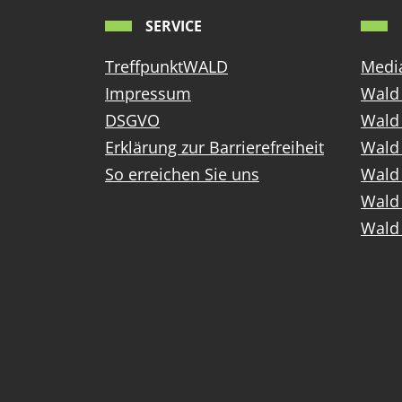
SERVICE
TreffpunktWALD
Media
Impressum
Wald 
DSGVO
Wald
Erklärung zur Barrierefreiheit
Wald 
So erreichen Sie uns
Wald 
Wald 
Wald 