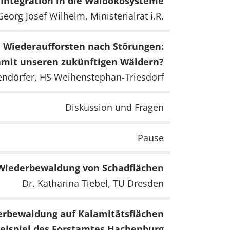
Integration in die Waldökosysteme
Georg Josef Wilhelm, Ministerialrat i.R.
Wiederaufforsten nach Störungen:
damit unseren zukünftigen Wäldern?
sendörfer, HS Weihenstephan-Triesdorf
Diskussion und Fragen
Pause
r Wiederbewaldung von Schadflächen
Dr. Katharina Tiebel, TU Dresden
erbewaldung auf Kalamitätsflächen
eispiel des Forstamtes Hachenburg