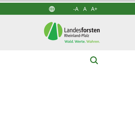
-A
A
A+