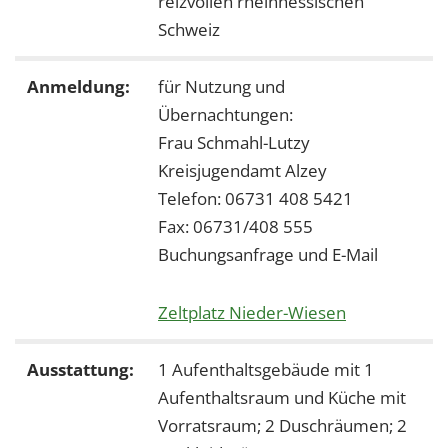
reizvollen rheinhessischen
1 Jahr
Schweiz
EXTERNE MEDIEN
Anmeldung:
für Nutzung und
Übernachtungen:
Um Inhalte von Videoplattformen und Social Media
Plattformen anzeigen zu können, werden von
Frau Schmahl-Lutzy
diesen externen Medien Cookies gesetzt.
Kreisjugendamt Alzey
Telefon: 06731 408 5421
YouTube
Fax: 06731/408 555
Buchungsanfrage und E-Mail
Vimeo
Zeltplatz Nieder-Wiesen
Ausstattung:
1 Aufenthaltsgebäude mit 1
Aufenthaltsraum und Küche mit
Vorratsraum; 2 Duschräumen; 2