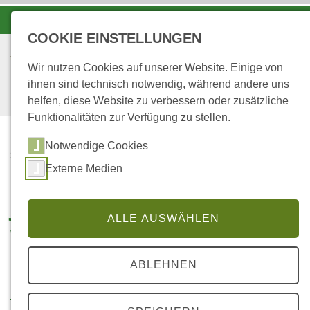
-A
A
A+
COOKIE EINSTELLUNGEN
Wir nutzen Cookies auf unserer Website. Einige von
ihnen sind technisch notwendig, während andere uns
helfen, diese Website zu verbessern oder zusätzliche
Funktionalitäten zur Verfügung zu stellen.
Notwendige Cookies
...
STARTSEITE
Externe Medien
Jugendzeltplatz Nieder-
ALLE AUSWÄHLEN
Wiesen
ABLEHNEN
Hirtenwiese
|
Biosphären-Erlebnis-