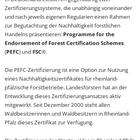
1 Jahr
Zertifizierungssysteme, die unabhängig voneinander
und nach jeweils eigenen Regularien einen Rahmen
zur Begutachtung der Nachhaltigkeit forstlichen
EXTERNE MEDIEN
Handelns präsentieren:
Programme for the
Um Inhalte von Videoplattformen und Social Media
Endorsement of Forest Certification Schemes
Plattformen anzeigen zu können, werden von
diesen externen Medien Cookies gesetzt.
(
PEFC
) und
FSC
®.
YouTube
Die PEFC-Zertifizierung ist eine Option zur Nutzung
eines Nachhaltigkeitszertifikates für rheinland-
Vimeo
pfälzische Forstbetriebe. Landesforsten hat an der
Entwicklung dieses Zertifizierungsansatzes aktiv
mitgewirkt. Seit Dezember 2000 steht allen
Waldbesitzerinnen und Waldbesitzern in Rheinland-
Pfalz dieses Zertifikat zur Verfügung.