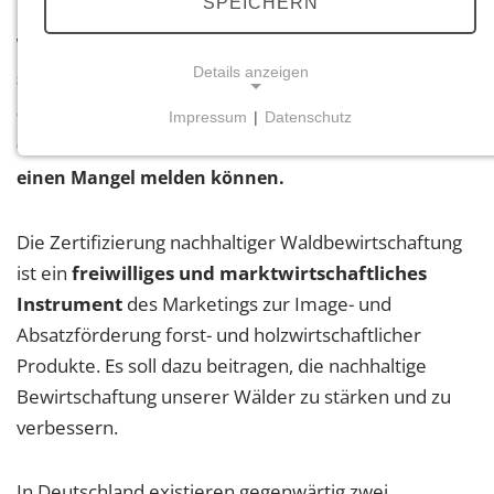
SPEICHERN
© Landesforsten.RLP.de / Jonathan Fieber
Wenn Sie bei Ihrem Waldbesuch auf ein Hindernis
Details anzeigen
stoßen, lassen Sie es uns gerne wissen. Wenn Sie
auf das Logo des WaldEcho klicken, werden Sie auf
Impressum
|
Datenschutz
NOTWENDIGE COOKIES
eine Seite weitergeleitet, wo Sie georeferenziert
Notwendige Cookies ermöglichen grundlegende
einen Mangel melden können.
Funktionen und sind für die einwandfreie Funktion
der Website erforderlich.
Die Zertifizierung nachhaltiger Waldbewirtschaftung
ist ein
freiwilliges und marktwirtschaftliches
Einverständnis-Cookie
Instrument
des Marketings zur Image- und
Name:
Absatzförderung forst- und holzwirtschaftlicher
cookie_consent
Produkte. Es soll dazu beitragen, die nachhaltige
Zweck:
Bewirtschaftung unserer Wälder zu stärken und zu
Dieser Cookie speichert die ausgewählten
verbessern.
Einverständnis-Optionen des Benutzers
Cookie Laufzeit:
In Deutschland existieren gegenwärtig zwei