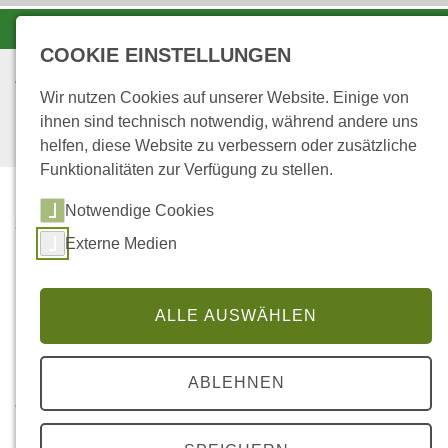
-A
A
A+
COOKIE EINSTELLUNGEN
Wir nutzen Cookies auf unserer Website. Einige von
ihnen sind technisch notwendig, während andere uns
helfen, diese Website zu verbessern oder zusätzliche
Funktionalitäten zur Verfügung zu stellen.
Notwendige Cookies
...
STARTSEITE
Externe Medien
Filter
ALLE AUSWÄHLEN
Für weitere Details bitte das jeweilige Foto
ABLEHNEN
anklicken!