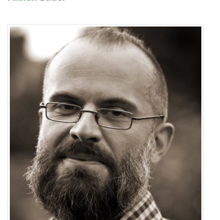
1 Jahr
EXTERNE MEDIEN
Um Inhalte von Videoplattformen und Social Media
Plattformen anzeigen zu können, werden von
diesen externen Medien Cookies gesetzt.
YouTube
Vimeo