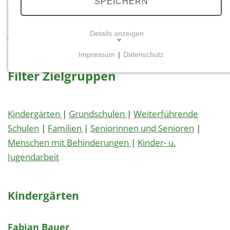
SPEICHERN
Postleitzahlen
|
Regionen
|
Zielgruppen
|
besondere
waldpädagogische Angebote
|
Verfügbarkeit
|
Details anzeigen
Angebotsdauer
Impressum
|
Datenschutz
NOTWENDIGE COOKIES
Filter Zielgruppen
Notwendige Cookies ermöglichen grundlegende
Funktionen und sind für die einwandfreie Funktion
der Website erforderlich.
Kindergärten
|
Grundschulen
|
Weiterführende
Schulen
|
Familien
|
Seniorinnen und Senioren
|
Einverständnis-Cookie
Menschen mit Behinderungen
|
Kinder- u.
Name:
Jugendarbeit
cookie_consent
Zweck:
Dieser Cookie speichert die ausgewählten
Kindergärten
Einverständnis-Optionen des Benutzers
Cookie Laufzeit:
Fabian Bauer