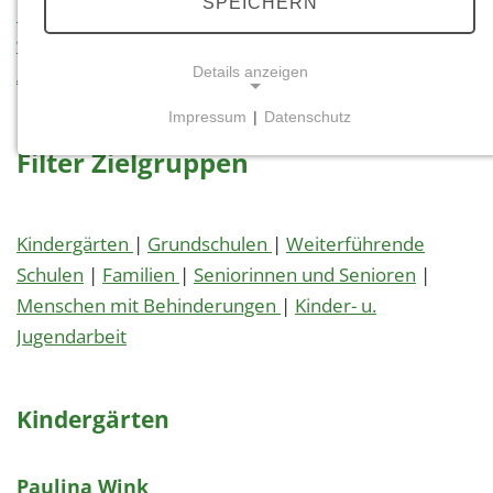
SPEICHERN
Postleitzahlen
|
Regionen
|
Zielgruppen
|
besondere
waldpädagogische Angebote
|
Verfügbarkeit
|
Details anzeigen
Angebotsdauer
Impressum
|
Datenschutz
NOTWENDIGE COOKIES
Filter Zielgruppen
Notwendige Cookies ermöglichen grundlegende
Funktionen und sind für die einwandfreie Funktion
der Website erforderlich.
Kindergärten
|
Grundschulen
|
Weiterführende
Schulen
|
Familien
|
Seniorinnen und Senioren
|
Einverständnis-Cookie
Menschen mit Behinderungen
|
Kinder- u.
Name:
Jugendarbeit
cookie_consent
Zweck:
Dieser Cookie speichert die ausgewählten
Kindergärten
Einverständnis-Optionen des Benutzers
Cookie Laufzeit:
Paulina Wink