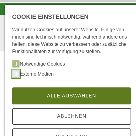
-A
A
A+
COOKIE EINSTELLUNGEN
Wir nutzen Cookies auf unserer Website. Einige von
ihnen sind technisch notwendig, während andere uns
helfen, diese Website zu verbessern oder zusätzliche
Funktionalitäten zur Verfügung zu stellen.
Notwendige Cookies
...
STARTSEITE
Externe Medien
Filter
ALLE AUSWÄHLEN
Für weitere Details bitte das jeweilige Foto
ABLEHNEN
anklicken!