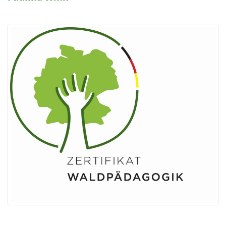
1 Jahr
EXTERNE MEDIEN
Um Inhalte von Videoplattformen und Social Media
Plattformen anzeigen zu können, werden von
diesen externen Medien Cookies gesetzt.
YouTube
Vimeo