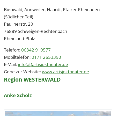
Bienwald, Annweiler, Haardt, Pfälzer Rheinauen
(Südlicher Teil)
Paulinerstr. 20
76889
Schweigen-Rechtenbach
Rheinland-Pfalz
Telefon:
06342 919577
Mobiltelefon:
0171 2653390
E-Mail:
info(at)artisjoktheater.de
Gehe zur Website:
www.artisjoktheater.de
Region WESTERWALD
Anke Scholz