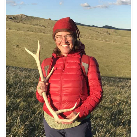
1 Jahr
EXTERNE MEDIEN
Um Inhalte von Videoplattformen und Social Media
Plattformen anzeigen zu können, werden von
diesen externen Medien Cookies gesetzt.
YouTube
Vimeo