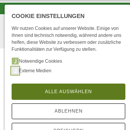
-A
A
A+
COOKIE EINSTELLUNGEN
Wir nutzen Cookies auf unserer Website. Einige von
ihnen sind technisch notwendig, während andere uns
helfen, diese Website zu verbessern oder zusätzliche
Funktionalitäten zur Verfügung zu stellen.
Notwendige Cookies
...
STARTSEITE
Externe Medien
Filter
ALLE AUSWÄHLEN
Für weitere Details bitte das jeweilige Foto
ABLEHNEN
anklicken!