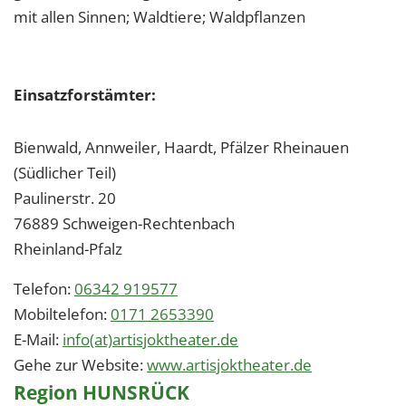
mit allen Sinnen; Waldtiere; Waldpflanzen
Einsatzforstämter:
Bienwald, Annweiler, Haardt, Pfälzer Rheinauen
(Südlicher Teil)
Paulinerstr. 20
76889
Schweigen-Rechtenbach
Rheinland-Pfalz
Telefon:
06342 919577
Mobiltelefon:
0171 2653390
E-Mail:
info(at)artisjoktheater.de
Gehe zur Website:
www.artisjoktheater.de
Region HUNSRÜCK