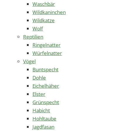
Waschbär
Wildkaninchen
Wildkatze
Wolf
Reptilien
Ringelnatter
Würfelnatter
Vögel
Buntspecht
Dohle
Eichelhäher
Elster
Grünspecht
Habicht
Hohltaube
Jagdfasan