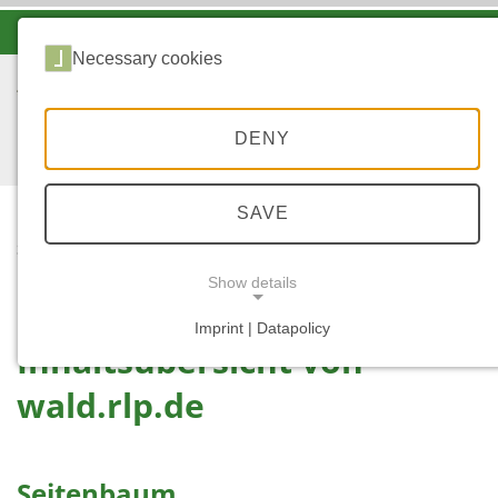
-A
A
A+
Necessary cookies
DENY
SAVE
...
STARTSEITE
INHALTSÜBERSICHT
Show details
Imprint | Datapolicy
Inhaltsübersicht von
NECESSARY COOKIES
wald.rlp.de
Seitenbaum