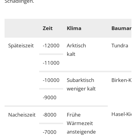
Schädlingen.
Zeit
Klima
Baumart
Späteiszeit
-12000
Arktisch
Tundra
kalt
-11000
-10000
Subarktisch
Birken-Kie
weniger kalt
-9000
Hasel-Kief
Nacheiszeit
-8000
Frühe
Wärmezeit
ansteigende
-7000