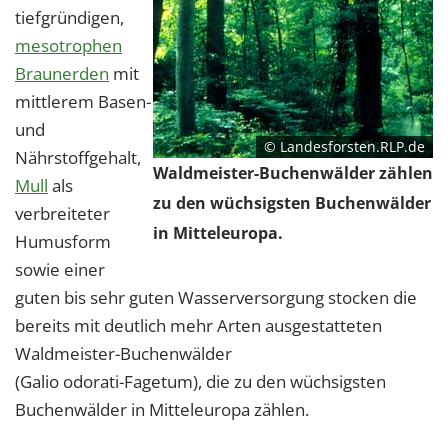
tiefgründigen,
mesotrophen
Braunerden
mit
mittlerem Basen-
und
© Landesforsten.RLP.de
Nährstoffgehalt,
Waldmeister-Buchenwälder zählen
Mull
als
zu den wüchsigsten Buchenwälder
verbreiteter
in Mitteleuropa.
Humusform
sowie einer
guten bis sehr guten Wasserversorgung stocken die
bereits mit deutlich mehr Arten ausgestatteten
Waldmeister-Buchenwälder
(Galio odorati-Fagetum), die zu den wüchsigsten
Buchenwälder in Mitteleuropa zählen.