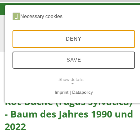
-A
A
A+
Necessary cookies
DENY
SAVE
...
STARTSEITE
ROT-BUCHE
Show details
Imprint | Datapolicy
Rot-Buche (Fagus sylvatica)
NECESSARY COOKIES
- Baum des Jahres 1990 und
2022