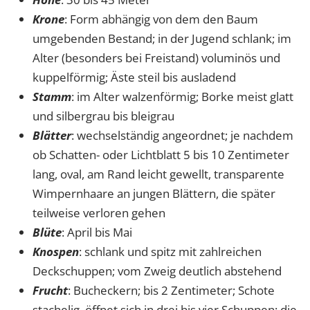
Krone
: Form abhängig von dem den Baum
umgebenden Bestand; in der Jugend schlank; im
Alter (besonders bei Freistand) voluminös und
kuppelförmig; Äste steil bis ausladend
Stamm
: im Alter walzenförmig; Borke meist glatt
und silbergrau bis bleigrau
Blätter
: wechselständig angeordnet; je nachdem
ob Schatten- oder Lichtblatt 5 bis 10 Zentimeter
lang, oval, am Rand leicht gewellt, transparente
Wimpernhaare an jungen Blättern, die später
teilweise verloren gehen
Blüte
: April bis Mai
Knospen
: schlank und spitz mit zahlreichen
Deckschuppen; vom Zweig deutlich abstehend
Frucht
: Bucheckern; bis 2 Zentimeter; Schote
stachelig, öffnet sich in drei bis vier Schuppen; die