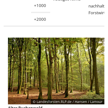
+1000
nachhaltig
Forstwirts
+2000
© Landesforsten.RLP.de / Hansen / Lamour
Alter Buchenwald