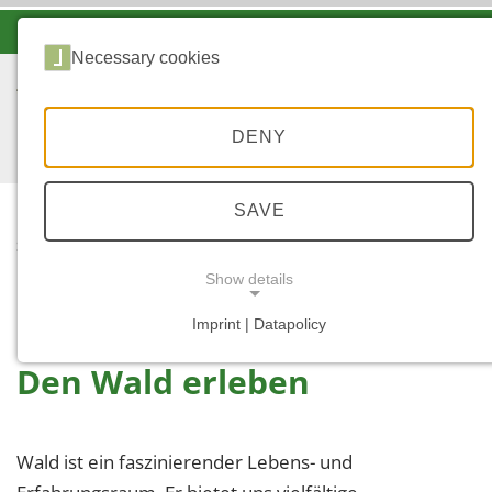
-A
A
A+
Necessary cookies
DENY
SAVE
...
STARTSEITE
FÜR LEHRKRÄFTE UND
Show details
LERNENDE
Imprint | Datapolicy
NECESSARY COOKIES
Den Wald erleben
Wald ist ein faszinierender Lebens- und