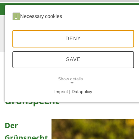
-A
A
A+
Necessary cookies
DENY
SAVE
...
STARTSEITE
GRÜNSPECHT
Show details
Imprint | Datapolicy
Grünspecht
NECESSARY COOKIES
Der
Grünspecht