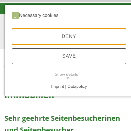
-A
A
A+
Necessary cookies
DENY
SAVE
...
STARTSEITE
IMMOBILIEN
Show details
Imprint | Datapolicy
Immobilien
NECESSARY COOKIES
Sehr geehrte Seitenbesucherinen
und Seitenbesucher,