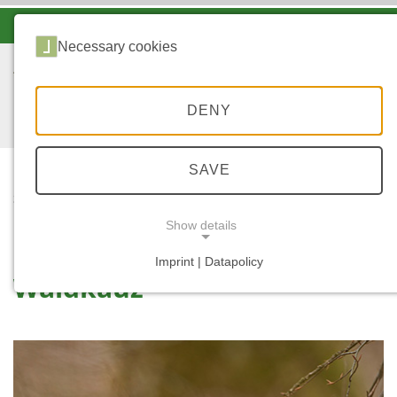
-A
A
A+
Necessary cookies
DENY
SAVE
...
STARTSEITE
WALDKAUZ
Show details
Imprint | Datapolicy
Waldkauz
NECESSARY COOKIES