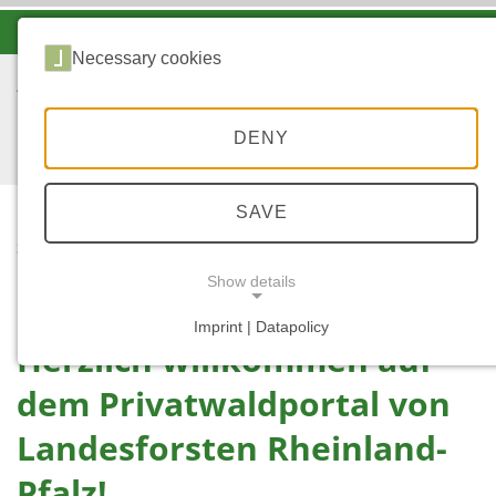
-A
A
A+
Necessary cookies
DENY
SAVE
STARTSEITE
PRIVATWALD - PORTAL
Show details
Imprint | Datapolicy
Herzlich willkommen auf
NECESSARY COOKIES
dem Privatwaldportal von
Landesforsten Rheinland-
Pfalz!