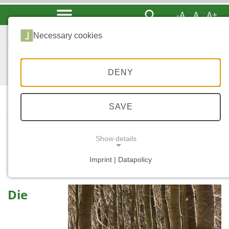
-A
A
A+
Necessary cookies
DENY
SAVE
...
STARTSEITE
PWIS
Show details
Privatwaldinformationssyst
Imprint | Datapolicy
NECESSARY COOKIES
Die