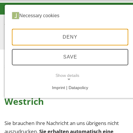
-A
A
A+
Necessary cookies
DENY
SAVE
...
STARTSEITE
Show details
Buchungsanfrage Forstamt
Imprint | Datapolicy
NECESSARY COOKIES
Westrich
Sie brauchen Ihre Nachricht an uns übrigens nicht
auszudrucken.
Sie erhalten automatisch eine