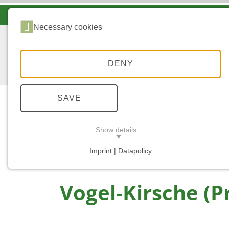
LANDESFORSTEN VOR ORT
Necessary cookies
DENY
SAVE
Wald
Show details
...
START
VOGEL-KIRSCHE
Imprint | Datapolicy
NECESSARY COOKIES
Vogel-Kirsche (