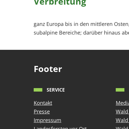
Verbreitung
ganz Europa bis in den mittleren Oste
subalpine Bereiche; darüber hinaus ab
Footer
SERVICE
Kontakt
Media
Presse
Wald 
Impressum
Wald
Landesforsten vor Ort
Wald 