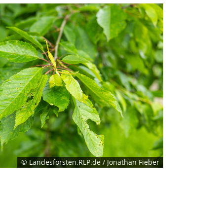
© Landesforsten.RLP.de / Jonathan Fieber