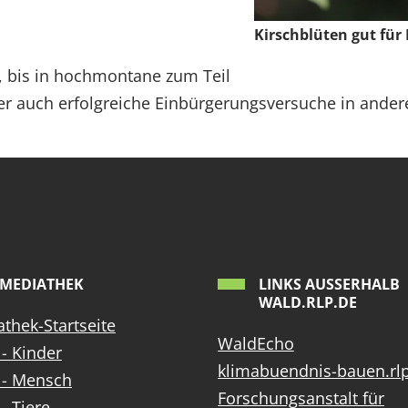
Kirschblüten gut für
n, bis in hochmontane zum Teil
er auch erfolgreiche Einbürgerungsversuche in ande
MEDIATHEK
LINKS AUSSERHALB W
ALD.RLP.DE
thek-Startseite
WaldEcho
- Kinder
klimabuendnis-bauen.rl
 - Mensch
Forschungsanstalt für
- Tiere